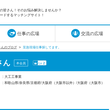
の皆さん！そのお悩み解決しませんか？
ードするマッチングサイト！
仕事の広場
交流の広場
＞
さんのブログ
至急現場仕事探してます。
さん
本会員
Lv
2
大工工事業
和歌山県/奈良県/京都府/大阪府（大阪市以外）/大阪府（大阪市）