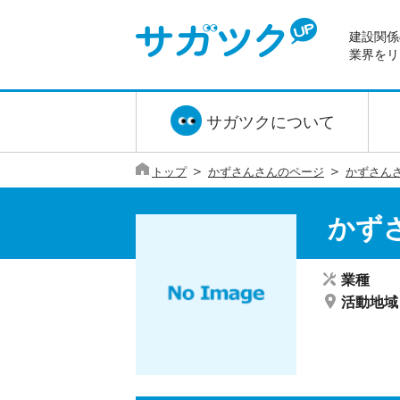
建設関係
業界をリ
サガツクについて
＞
＞
トップ
かずさんさんのページ
かずさん
かず
業種
活動地域