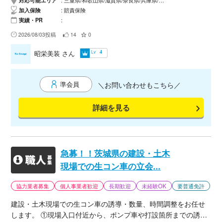
加入保険
賠責保険
実績・PR
2026/08/03投稿
14
0
Lv
昭栄美装
さん
4
準会員
＼お問い合わせもこちら／
詳細を見る
急募！！茨城県の建設・土木
現場での生コン車の立会
...
協力業者募集
個人事業者歓迎
長期歓迎
未経験OK
要普通免許
建設・土木現場での生コン車の誘導・数量、時間調整をお任せ
します。 ①現場入口付近から、ポンプ車や打設箇所までの誘