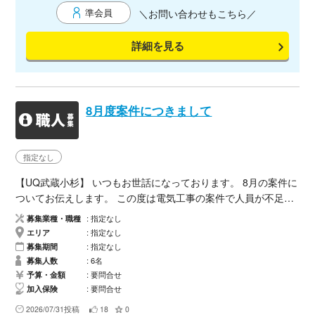
準会員
＼お問い合わせもこちら／
詳細を見る
8月度案件につきまして
指定なし
【UQ武蔵小杉】 いつもお世話になっております。 8月の案件に
ついてお伝えします。 この度は電気工事の案件で人員が不足し
てるためお力添えいただきたくご連絡致しました。 夜間工事で
募集業種・職種
指定なし
内容は改修工事に伴う照明・電気工事となります。 作業期間:8
エリア
指定なし
月3日〜9日、17日〜31日 作業時間22 時-5時 作業場所：UQ東
募集期間
指定なし
急スクエア武蔵小杉店 現場住所:〒211-0063神奈川県川崎市中
募集人数
6名
原区小杉町3丁目472 作業内容：改修に伴う電気工事 募集人
予算・金額
要問合せ
加入保険
要問合せ
数：各日4〜6名 金額：25000前後（交渉中） 高速代、交通費
別、ガソリン代一部支給（額については要相談） 以上となりま
2026/07/31投稿
18
0