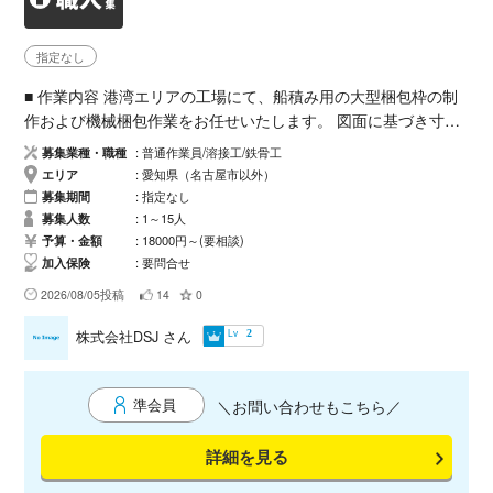
指定なし
​■ 作業内容 港湾エリアの工場にて、船積み用の大型梱包枠の制
作および機械梱包作業をお任せいたします。 ​図面に基づき寸法
を確認し、必要材料を切り出し ​穴あけ・溶接・組み立て ​完成し
募集業種・職種
普通作業員/溶接工/鉄骨工
た梱包枠を使用した製品梱包 ​※高度な専門技術は必要なく、平
エリア
愛知県（名古屋市以外）
付け溶接ができるレベルであれば十分対応可能です。弊社の従
募集期間
指定なし
業員も一緒に作業しますので、初めての作業でも安心して取り
募集人数
1～15人
組んでいただけます。 ​■ 対象となる協力会社様 ​鉄工関係に従事
予算・金額
18000円～(要相談)
加入保険
要問合せ
されている会社様 ​「興味がある」「新しい分野に挑戦したい」
という意欲をお持ちの会社様も大歓迎です。一人親方様も可能
2026/08/05投稿
14
0
です。 ​■ 募集要項 ​募集人数： 1名〜15名程度 ​単価： 1日あたり
Lv
株式会社DSJ
さん
2
18,000円（要相談）
準会員
＼お問い合わせもこちら／
詳細を見る