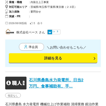
どの仕事を請け負っております、㈱ベースと申します！工事案
業種・職種
内装仕上工事業
件でお力になれるかと思います。 リフォーム工事関係でした
対応可能エリア
茨城県/埼玉県/千葉県/東京都（２３区）
ら、お打合せ～施工管理まで全ての対応は行えます。経験や実
加入保険
要問合せ
績もありますので、ぜひお任せ頂けたらと思います！ また、ク
実績・PR
リーニングなども対応しております。 ［ わたしの自己PRで
2026/08/08投稿
5
0
す！］ ◇ 経験年数 リフォーム工事関係 13年（現場監督経験
あり） ◇ 対応可能エリア 関東圏（東京・千葉・埼玉・茨城
Lv
株式会社ベース
さん
3
など） ◇ 条件など なるべくご希望に沿いたいと思います。
［ こんな案件が得意です！ ］ 小規模からフルリフォームま
で幅広い施工経験があります。 どんなご希望にも対応したいと
準会員
＼お問い合わせもこちら／
考えております。 仕事は“早く・安心・特別感”を！がモットー
です。 ［ ご連絡いただける方へ ］ 「サガツクを見た」とお
詳細を見る
っしゃって頂けるとスムーズです。 まずは、ご相談だけでもお
待ちしております。 ホームページはこちら https://www.bassse.
co.jp
石川県桑島水力発電所。日当2
万円。食事補助有。手
...
指定なし
石川県桑島 水力発電所 機械仕上げ作業補助 清掃業務 鍛治作業