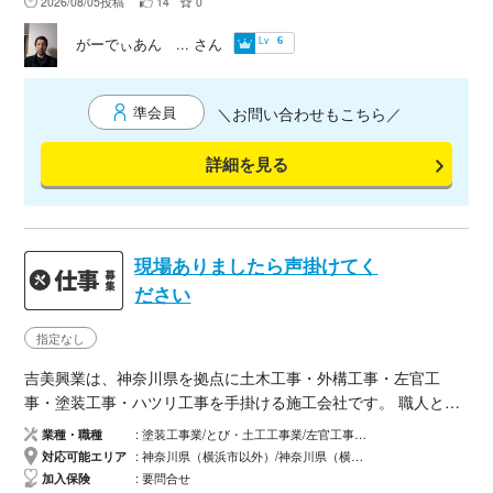
2026/08/05投稿
14
0
ぐ 目隠しフィルム などフィルムは各種取り揃えております。
御見積りは無料ですので、お気軽に御相談して下さい。 （株）
Lv
がーでぃあん ...
さん
6
エコップ 窓フィルム施工専門 加盟店 がーでぃあんでぃーあ
てぃ 熊谷
準会員
＼お問い合わせもこちら／
詳細を見る
現場ありましたら声掛けてく
ださい
指定なし
吉美興業は、神奈川県を拠点に土木工事・外構工事・左官工
事・塗装工事・ハツリ工事を手掛ける施工会社です。 職人とし
て10年以上の現場経験で培った技術と責任感を強みに、一つひ
業種・職種
塗装工事業/とび・土工工事業/左官工事業/土木工事業
とつの現場を丁寧かつ迅速に施工いたします。 「信用第一・品
対応可能エリア
神奈川県（横浜市以外）/神奈川県（横浜市）/東京都（２３区以外）/東京都（２３区）
質第一」を理念とし、お客様や元請会社様との信頼関係を何よ
加入保険
要問合せ