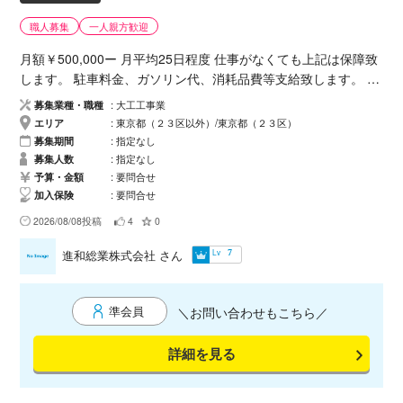
職人募集
一人親方歓迎
月額￥500,000ー 月平均25日程度 仕事がなくても上記は保障致
します。 駐車料金、ガソリン代、消耗品費等支給致します。 当
月20日締め当月25日支払
募集業種・職種
大工工事業
エリア
東京都（２３区以外）/東京都（２３区）
募集期間
指定なし
募集人数
指定なし
予算・金額
要問合せ
加入保険
要問合せ
2026/08/08投稿
4
0
Lv
進和総業株式会社
さん
7
準会員
＼お問い合わせもこちら／
詳細を見る