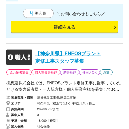
付けなど、 募集人数：2名 金額：20000〜25000税込み、交通
費込。作業レベルで前後有り ⑤9/14 埼玉の春日部の現場
準会員
＼お問い合わせもこちら／
で、 電源配線とライティングレール取り付け、ベースライト2
台移設、ダウンライト2台取り付けなど、 募集人数：3名 金額：
詳細を見る
20000〜25000税込み、交通費込。作業レベルで前後有り 以
上となります。何卒宜しくお願い致します。
【神奈川県】ENEOSプラント
定修工事スタッフ募集
協力業者募集
個人事業者歓迎
若者歓迎
外国人OK
急募
柳想建株式会社では、ENEOSプラント定修工事に従事していた
だける協力業者様・一人親方様・個人事業主様を募集しており
ます。 ■勤務地 神奈川県横浜市 ENEOSプラント ■工期 2026年
募集業種・職種
清掃施設工事業/建築工事業
9月23日～10月17日 ※工事の進捗状況により延長の可能性があ
エリア
神奈川県（横浜市以外）/神奈川県（横浜市）
ります。 ■募集人数 3名 ■単価 18,000円／日（税別） ■待遇 * 宿
募集期間
2026/08/17まで
泊先支給 * 食事代1500円/勤務日 * 交通費支給 * 移動工費支給
募集人数
3
（10,000円×往復分） * 長期勤務歓迎 ※燃料費・高速道路料金は
予算・金額
18,000【税別】
加入保険
社会保険
領収書の提出が必須です。 ■作業内容 ENEOSプラント内での定