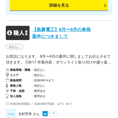
詳細を見る
20000〜25000税込み、交通費込。作業レベルで前後有り 以
上となります。何卒宜しくお願い致します。
【急募電工】8月〜9月の単発
案件につきまして
指定なし
お世話になります。 8月〜9月の案件に関しましてお伝えさせて
頂きます。 ①8/17 作業内容：ダウンライト取り付けや盛り返え
などできるひと、動けますか？ 募集人数：1名 金額：20000〜2
募集業種・職種
指定なし
5000税込み、交通費込。作業レベルで前後有り ②8/29 作業内
エリア
指定なし
容：電気工事。詳細確認中 募集人数：5名 金額：20000〜2500
募集期間
2026/09/14まで
0税込み、交通費込。作業レベルで前後有り ③9/4 埼玉の春
募集人数
指定なし
日部の現場で、 電源配線とライティングレール取り付け、ベー
予算・金額
要問合せ
加入保険
要問合せ
スライト2台移設、ダウンライト2台取り付けなど、 募集人数：
3名 金額：20000〜25000税込み、交通費込。作業レベルで前後
2026/08/09更新 ／ 2026/08/07投稿
5
0
有り ④9/6 埼玉の春日部の現場で、 電源配線とライティング
Lv
北村芳章
さん
4
レール取り付け、ベースライト2台移設、ダウンライト2台取り