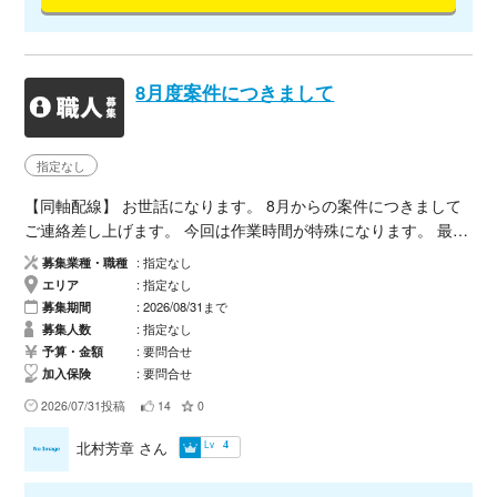
8月度案件につきまして
指定なし
【同軸配線】 お世話になります。 8月からの案件につきまして
ご連絡差し上げます。 今回は作業時間が特殊になります。 最近
は13時〜20時がメインになります。 月〜土曜日迄基本的に稼働
募集業種・職種
指定なし
あり。週6稼働です。 8/12〜16日は全休。 日に寄っての相談で
エリア
指定なし
すが、 募集人数は2名となります。 工事は9月中旬迄作業予定で
募集期間
2026/08/31まで
す。 工事金額 22000 現場住所 〒103-0027 東京都中央区日本橋
募集人数
指定なし
１丁目５−７ 作業内容 建築現場にてRFケーブルの配線（10D、
予算・金額
要問合せ
加入保険
要問合せ
20D）、端末処理、アンテナ取付。 以上となります。何卒宜し
くお願い致します。
2026/07/31投稿
14
0
Lv
北村芳章
さん
4