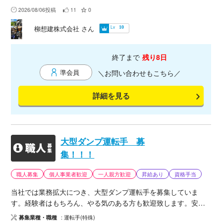
期修繕工事に伴う現場作業です。 【主な作業内容】 * 機器・配
2026/08/06投稿
11
0
管設備のメンテナンス補助 * ボルト脱着・清掃作業 * 資材運搬 *
Lv
柳想建株式会社
さん
10
養生・片付け * 手元作業 * その他、現場監督の指示による軽作
業 ※経験・資格に応じて作業内容を決定します。 ■応募条件 * 建
設現場経験者歓迎 * 手元作業経験者歓迎 * 一人親方歓迎 * 協力会
終了まで
残り8日
社様歓迎 * 真面目に勤務できる方 * 報告・連絡・相談をしっか
り行える方 * 安全ルールを守れる方 ■歓迎資格 * フルハーネス特
準会員
＼お問い合わせもこちら／
別教育 * 足場特別教育 * 職長・安全衛生責任者教育 ※資格がなく
ても現場経験がある方はお気軽にご相談ください。 ■持参品 * 作
詳細を見る
業服 * 安全靴 * ヘルメット * 保護具 * 手道具一式 ■提出書類 * 作
業員名簿（緊急連絡先・血液型記載） * 顔写真付き身分証明書
（表裏） * 健康保険証（表裏） * 資格証（表裏） * 健康診断書
（医師による「就労可能」の記載必須） * 白い壁を背景に撮影
大型ダンプ運転手 募
した顔写真 * 一人親方労災加入証 * メールアドレス 【車両持込
集！！！
の場合】 * 車検証 * 自賠責保険証 * 自動車検査証 * 車種・車両色
* 任意保険証券 ■事前教育 インターネットを使用した事前講習が
職人募集
個人事業者歓迎
一人親方歓迎
昇給あり
資格手当
あります。 受講のため、各人のメールアドレスをご準備くださ
当社では業務拡大につき、大型ダンプ運転手を募集していま
い。
す。経験者はもちろん、やる気のある方も歓迎致します。安全
第一に安心して長く働ける職場づくりを大切にしています。 募
募集業種・職種
運転手(特殊)