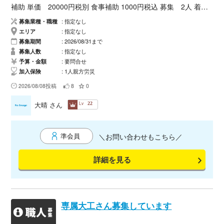
補助 単価 20000円税別 食事補助 1000円税込 募集 2人 着任
帰任移動日当 交通費あり 宿 レオパレス 期間 書類提出後か
募集業種・職種
指定なし
ら年内 必要資格 フルハーネス特別 他資格と 玉掛け技能あれば
エリア
指定なし
年齢 50歳まで 必要書類 名簿（緊急連絡先、血液型） 資格証
募集期間
2026/08/31まで
健康診断 1人親方加入証 補足 元請け判断による作業態度の悪さ
募集人数
指定なし
による強制退場や自己都合など途中帰任は 交通費など支給あり
予算・金額
要問合せ
加入保険
1人親方労災
ません。 途中帰任によるビジネスホテルなど宿泊費等、業務外
で不要な経費が発生した場合は工事代金にて相殺される場合が
2026/08/08投稿
8
0
あります。 手道具など必要なものは持参してください。
Lv
大晴
さん
22
準会員
＼お問い合わせもこちら／
詳細を見る
専属大工さん募集しています