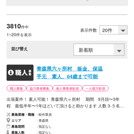
3810
件中
表示件数
1~20
件を表示
並び替え
青森県六ヶ所村 板金、保温
手元 素人、64歳まで可能
職人募集
協力業者募集
個人事業者歓迎
一人親方歓迎
出張案件！ 素人可能！ 青森県六ヶ所村 期間 9月頭〜3年
程 最低半年〜1年ほどいて頂けると助かります 人数 3-５名 6
4歳まで可能！ 仕事内容 板金or保温手元 単価 19000税別 イ
募集業種・職種
軽作業員
ンボイスなし税込 支払い日 末締め翌月末 必要書類 1.本籍地の
エリア
青森県
市役所でのみ取れる身分証明書 2.マイナンバーの記載がない住
募集期間
指定なし
民票 3.免許証 裏表 写真 必要道具 なし 移動人工 1人工 移
募集人数
指定なし