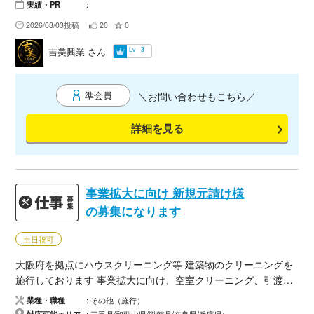
り大切にしています。小規模工事から大規模現場まで柔軟に対
実績・PR
応し、安全管理・工程管理・品質管理を徹底。お客様に安心し
2026/08/03投稿
20
0
てお任せいただける施工をお約束します。 また、職人不足でお
困りの企業様への応援・請負工事にも対応しております。確か
Lv
吉美興業
さん
3
な技術とフットワークで、現場の力となります。 「職人が足り
ない」「急ぎで現場を任せたい」そんな時は、ぜひ吉美興業へ
ご相談ください。
準会員
＼お問い合わせもこちら／
詳細を見る
事業拡大に向け 新規元請け様
の募集になります
土日祝可
大阪府を拠点にハウスクリーニング等 建築物のクリーニングを
施行しております 事業拡大に向け、空室クリーニング、引渡美
装、竣工美装、築古戸建クリーニング、ルームエアコン洗浄等
業種・職種
その他（施行）
幅広くご相談頂ければ幸いです
対応可能エリア
三重県/和歌山県/滋賀県/奈良県/兵庫県/京都府/大阪府（大阪市以外）/大阪府（大阪市）