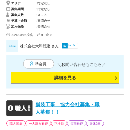
集職種 大型ダンプ運転手（１０ｔ） 仕事内容 ・土砂、残土、
エリア
指定なし
砕石、アスファルトなどの運搬 ・建設現場、プラントへの配送
募集期間
指定なし
・車両の日常点検、清掃 応募資格 ・大型自動車免許 ・学歴、
募集人数
３～５
年齢不問 ・経験者優遇 ・未経験者も相談可 給与 月給３０万～
予算・金額
要問合せ
加入保険
要問合せ
５０万 ※経験、能力を考慮のうえ決定します。 勤務時間 ８：０
０～１７：００ ※現場により変動あり 休日 ・日曜日 ・GW、夏
2026/08/06投稿
9
0
季休暇、年末年始 福利厚生 ・社会保険完備 ・制服貸与 ・マイ
Lv
株式会社大和総建
さん
6
カー通勤 ・各種手当 応募内容 お電話またはメールよりお気軽
に応募ください。 面接日程をご案内致します。 【安全第一】で
一緒に働ける仲間をお待ちしております。
準会員
＼お問い合わせもこちら／
詳細を見る
舗装工事 協力会社募集・職
人募集！！
職人募集
一人親方歓迎
正社員
長期歓迎
週休2日