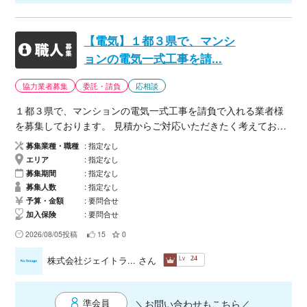
【電気】１都３県で、マンシ
ョンの電気一式工事を請
...
協力業者募集
委託・請負
応相談
１都３県で、マンションの電気一式工事を請負で入れる業者様
を募集しております。 見積からご対応いただきたく考えており
ます。 弊社でマンションの案件の話があり、今後マンションの
募集業種・職種
指定なし
案件が来た際に入っていただく予定です。 マンションの電気一
エリア
指定なし
式工事ができる業者様がいましたら、事前に打ち合わせ等がで
募集期間
指定なし
きればと考えております。 ご興味ある方は、お気軽にメッセー
募集人数
指定なし
ジお待ちしております。 【ご連絡いただける方へ】 以下を記載
予算・金額
要問合せ
加入保険
要問合せ
の上、メールにてご連絡ください。 ・会社名 ・ご担当者氏名
・ご連絡先（電話、メール） まずはお気軽にご連絡いただき、
2026/08/05投稿
15
0
対応可能工事や条件についてなどお話させていただきたいと思
Lv
株式会社ジェイトラ...
さん
24
っています。
準会員
＼お問い合わせもこちら／