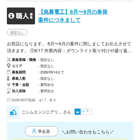
【急募電工】8月〜9月の単発
案件につきまして
指定なし
お世話になります。 8月〜9月の案件に関しましてお伝えさせて
頂きます。 ①8/17 作業内容：ダウンライト取り付けや盛り返え
などできるひと、動けますか？ 募集人数：1名 金額：20000〜2
募集業種・職種
指定なし
5000税込み、交通費込。作業レベルで前後有り ②8/29 作業内
エリア
指定なし
容：電気工事。詳細確認中 募集人数：5名 金額：20000〜2500
募集期間
2026/09/14まで
0税込み、交通費込。作業レベルで前後有り ③9/4 埼玉の春
募集人数
指定なし
日部の現場で、 電源配線とライティングレール取り付け、ベー
予算・金額
要問合せ
加入保険
要問合せ
スライト2台移設、ダウンライト2台取り付けなど、 募集人数：
3名 金額：20000〜25000税込み、交通費込。作業レベルで前後
2026/08/07投稿
7
0
有り ④9/6 埼玉の春日部の現場で、 電源配線とライティング
Lv
ニシムエンジニアリ...
さん
5
レール取り付け、ベースライト2台移設、ダウンライト2台取り
付けなど、 募集人数：2名 金額：20000〜25000税込み、交通
費込。作業レベルで前後有り ⑤9/14 埼玉の春日部の現場
準会員
＼お問い合わせもこちら／
で、 電源配線とライティングレール取り付け、ベースライト2
台移設、ダウンライト2台取り付けなど、 募集人数：3名 金額：