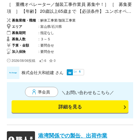
［ 重機オペレーター／舗装工事作業員 募集中！］ ［ 募集要
項 ］ 【年齢】 20歳以上65歳まで 【必須条件】 ユンボオペレ
ーターの経験者、車両系建設機械資格取得者、小型移動式クレ
募集業種・職種
解体工事業/舗装工事業
ーン取得者、玉掛け取得者 【待遇】 昇給制度あり、（※経
エリア
富山県/石川県
験、能力により決定致します） 【勤務】 週休二日制（8:00頃～
募集期間
指定なし
17:00頃）※休憩1時間あり、現場により時間が変わる場合があり
募集人数
３～５
ます。 【給与】 重機オペレーター18,000円～ 舗装作業員15,,0
予算・金額
要問合せ
加入保険
要問合せ
00円～ ［ こんな方におススメ！］ ◆ 長期就業をご希望の
方！ ◆ 仕事を意欲的に行いたい方！ ◆ 経験や技術を活かした
2026/08/06投稿
6
0
い方！など ［ ご連絡いただける方へ ］ 「サガツクを見た」
Lv
株式会社大和総建
さん
6
とおっしゃって頂けるとスムーズです。 皆さまからのご応募を
心よりお待ちしております。 セールス、勧誘等の業者の連絡は
ご遠慮ください
準会員
＼お問い合わせもこちら／
詳細を見る
港湾関係での製缶、出荷作業