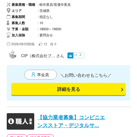
導。 ②現場監督と生コン工場などの連絡係。（数量や追加発
募集業種・職種
軽作業員/普通作業員
注、時間等の調整） ※すべて1週間ほどの研修で身につきま
エリア
茨城県
す！！（多少個人差あり） あとは毎日現場で その日の生コンが
募集期間
指定なし
打ち終われば終了です♪ 定時までかかることもありますが、早
募集人数
10
い日も当たり前にあります(^^)/ 体力的な負担が少なく、20代〜
予算・金額
18500～19500
加入保険
要問合せ
60代の幅広い年代が活躍中です。 身体がキツイ、建設土木工事
業者・警備員・異業種からの転職者も多数！ 早い日も、定額保
2026/08/03投稿
12
0
障の￥１８，５００円が１日の給料（税込・交通費込み）で
Lv
CIP（株式会社ブ...
さん
2
す。 ※日払いではありません。月払いです！！ ※ひたちなか市周
辺は500円～1000円アップ！！ 【募集要項】 ■ 雇用形態 ：業
務委託 ■ 報 酬 ：日給１８，５００円（税込み・交通費込
準会員
＼お問い合わせもこちら／
み） ■ 勤 務 地 ：茨城県周辺に沢山の現場がございます。
お住まいの場所から通える範囲を相談させていた
詳細を見る
だき、 できるだけ範囲内で通える現場をご案内
いたします。 (例)
・県北と県央地方希望 ・県南と県西
地方希望 ・車で５０ｋｍ圏内などな
ど、、、 希望範囲等、何で
【協力業者募集】コンビニエ
もご相談ください！！ 通える範囲が広いほど、
ンスストア・デジタルサ
...
選択肢も広がります （車通勤が必
須！！） ■ 勤務時間 ：（例）７：００から１６：００前後 ※