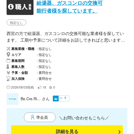
書含む ・支払条件：別途協議 ・工事時間：基本的に夜間（開始
給湯器、ガスコンロの交換可
時間は店舗により異なります） ・材料支給：吊り架台（材料）
能行者様を探しています。
は至急 ・交通費、駐車場代、は金額に含む ■応募時にお知らせ
ください 1．会社名または屋号 2．ご担当者名 3．所在地 4．対
指定なし
応可能地域 5．対応可能な施工班数・人数 6．保有資格・許可
西宮の方で給湯器、ガスコンロの交換可能な業者様を探してい
7．コンビニデジタルサイネージ、電気・通信工事などの施工実
ます。 工期や予算について詳細をお話しできればと思います。
績 8．夜間工事の対応可否 9．連絡先（電話番号・メールアドレ
合わせて畳、襖、クロス、床貼り業者様も探しておりますので
ス） 安定した受注を希望される施工業者様、対応エリアを広げ
募集業種・職種
指定なし
宜しければお声がけください。 宜しくお願い致します。
たい事業者様からのご応募をお待ちしております。 【募集会
エリア
指定なし
募集期間
指定なし
社】 オルクス株式会社 【お問い合わせ先】 担当者：＿山西宗
募集人数
指定なし
三＿＿＿＿＿＿＿ 電話番 090-5652-7065 メール yaman
予算・金額
要問合せ
ishi@olx.co.jp
加入保険
要問合せ
2026/08/03投稿
18
0
Lv
Be.Cre.Ri...
さん
6
準会員
＼お問い合わせもこちら／
詳細を見る