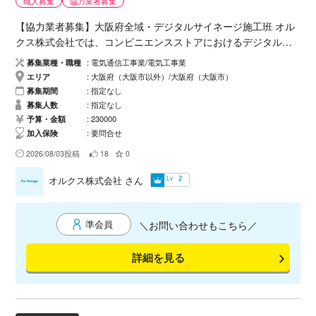
職人募集
協力業者募集
毎日の現場により多少変動するので、時間、場所等を臨機応変
【協力業者募集】大阪府全域・デジタルサイネージ施工班 オル
に対応していただく必要があります。 早く終わる日も、待機が
クス株式会社では、コンビニエンスストアにおけるデジタルサ
あったり多少長い日も含め、この日当になります。 ご了承くだ
イネージ設置工事の拡大に伴い、継続して施工にご協力いただ
さい。 ■ 休 日 ：土・日・祝日 ■ 応募資格 ：
募集業種・職種
電気通信工事業/電気工事業
ける施工班・協力業者様を募集しています。 ■主な工事内容 ・
未経験OK・学歴・年齢不問（２０～５７）それ以上は応相談 ■
エリア
大阪府（大阪市以外）/大阪府（大阪市）
ディスプレイ、デジタルサイネージ機器の設置 ・天井内下地
募集期間
指定なし
こんな方歓迎： 未経験者！！警備員や建設・現場経験者！ 質
（天吊り金具などの取付け） ・電源及びスピーカーなどの配線
募集人数
指定なし
問などもお気軽にご連絡ください。 よろしくお願いいたしま
（ブレーカー増設作業もあり） ・通信機器、STB等の接続およ
予算・金額
230000
す。
加入保険
要問合せ
び初期設定 ・施工前後の写真撮影、完了報告 ・既存防犯カメラ
の移設対応 ■現場 コンビニエンスストア各店舗 ■募集対象 ・４
2026/08/03投稿
18
0
名以上で施工対応できる事業者様 ・電気工事、通信工事、弱電
Lv
オルクス株式会社
さん
2
工事、ディスプレイ設置などの経験がある方 ・脚立や電動工具
など、施工に必要な工具を用意できる方 ・現場でのマナー、身
だしなみ、報告・連絡・相談を徹底できる方 ・施工写真や完了
準会員
＼お問い合わせもこちら／
報告を指定の方法で提出できる方 ・長期的にお付き合いいただ
ける法人様または個人事業主様 ■歓迎する経験・資格 ・第一種
詳細を見る
または第二種電気工事士 ・電気工事業、電気通信工事業の経験
・デジタルサイネージ、設置経験のある方 ・コンビニエンスス
トアや商業施設での施工経験 ・多店舗展開工事、夜間工事の経
験 ■工事条件 ・工事金額：1件23万円（事前現地調査）完成図