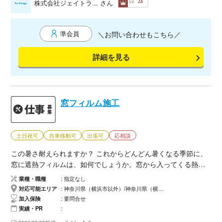
Lv
株式会社ジェイトラ...
さん
24
どお話させていただきたいと思っています。
準会員
＼お問い合わせもこちら／
詳細を見る
窓フィルム施工
土日祝可
自車移動可
出張可
応相談
この暑さ耐えられますか？ これからどんどん暑くなる季節に、
窓に遮熱フィルムは、如何でしょうか。窓から入ってくる熱を
遮断し、冷房効果を高め、電気代の節約にもなると思います。
業種・職種
指定なし
一度貼れば約10年（使用環境による）貼り替え無しで、御使用
対応可能エリア
神奈川県（横浜市以外）/神奈川県（横浜市）
頂けます。 あなたの大切な住宅:オフィス:店舗の快適な空間作
加入保険
要問合せ
りをお手伝いします。 窓からの侵入を防ぐ 防犯フィルム 家
実績・PR
財などの日焼けを防ぐ UVカットフィルム 外からの視線を防