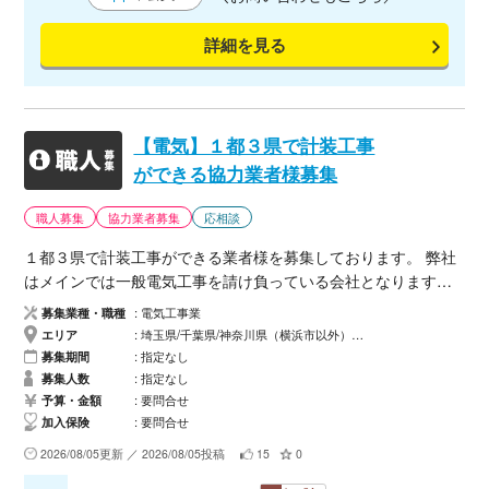
詳細を見る
【電気】１都３県で計装工事
ができる協力業者様募集
職人募集
協力業者募集
応相談
１都３県で計装工事ができる業者様を募集しております。 弊社
はメインでは一般電気工事を請け負っている会社となります
が、 計装工事の案件が増えてきており、今後弊社の計装工事の
募集業種・職種
電気工事業
案件が出てきた際にご協力いただける業者様を募集しておりま
エリア
埼玉県/千葉県/神奈川県（横浜市以外）/神奈川県（横浜市）/東京都（２３区以外）/東京都（２３区）
す。 基本的には常駐で来ていただくことを考えておりますが、
募集期間
指定なし
案件によっては請負で入っていただくことも考えております。
募集人数
指定なし
ご興味ある方は、お気軽にメールお待ちしております。 【ご連
予算・金額
要問合せ
加入保険
要問合せ
絡いただける方へ】 以下を記載の上、メールにてご連絡くださ
い。 ・会社名 ・ご担当者氏名 ・ご連絡先（電話、メール） ま
2026/08/05更新 ／ 2026/08/05投稿
15
0
ずはお気軽にご連絡いただき、対応可能工事や条件についてな