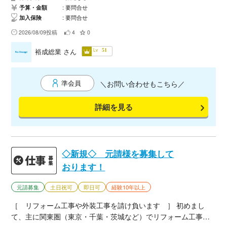
動赴任、帰任交通費 あり 無くても大丈夫ですが、車で来て
予算・金額
要問合せ
加入保険
要問合せ
頂けると助かります。 食事 あり 朝、夜バイキング形式 未経
験、無資格OK その他 ハーネス資格ない方、 道具ない方は元
2026/08/09投稿
4
0
請け支給 1カ月のみ元請け社保 個人負担のみ相殺 宿 元請け
Lv
裕成総業
さん
51
寮 一人部屋 トイレ共同 風呂 大浴場
準会員
＼お問い合わせもこちら／
詳細を見る
◇新規◇ 元請様を募集して
おります！
元請募集
土日祝可
即日可
経験10年以上
［ リフォーム工事や外装工事を請け負います ］ 初めまし
て、主に関東圏（東京・千葉・茨城など）でリフォーム工事な