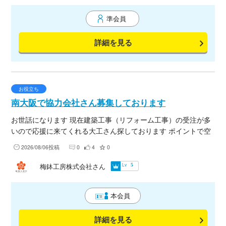
いつでも 案件に関する備考 (会社)比較パートナー.COM (mail)hi
準会員
kakupatona@gmail.com
詳細を見る
お役立ち
南大阪で協力会社さん募集しております
お世話になります 現在建築工事（リフォーム工事）の受注が多
いので応援に来てくれる大工さん探しております ポイントで空
いたよー！でもいいので来てくれる職人さん募集しております
2026/08/06投稿
0
4
0
よろしくお願います 現場は大阪府北部 南部 兵庫県神戸
市 等が多いです ご連絡お待ちしております
Lv
梅鉢工房株式会社さん
5
本会員
詳細を見る