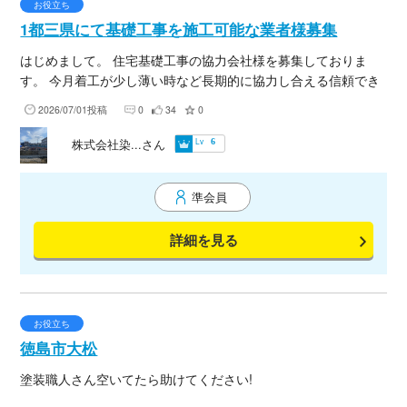
お役立ち
1都三県にて基礎工事を施工可能な業者様募集
はじめまして。 住宅基礎工事の協力会社様を募集しておりま
す。 今月着工が少し薄い時など長期的に協力し合える信頼でき
る業者様を募集しており お気軽にご連絡頂けると幸いです。 ど
2026/07/01投稿
0
34
0
うぞ宜しくお願いいたします。
Lv
株式会社染...さん
6
準会員
詳細を見る
お役立ち
徳島市大松
塗装職人さん空いてたら助けてください!