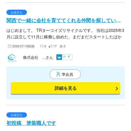
お役立ち
関西で一緒に会社を育ててくれる仲間を探しています。
はじめまして。 TRターコイズリサイクルです。 当社は2025年3
月に設立して11月に稼働し始めた、まだまだスタートしたばか
りの解体業者です。 会社としては新しいですが、「スピード」
2026/07/19投稿
0
17
0
と「丁寧さ」を大切に、一件一件の現場に誠実に向き合うこと
を心掛けています。 現在、現場管理経験者・重機オペレータ
Lv
株式会社 ...さん
4
ー・協力業者様との新たなご縁を探しています。 経験豊富な方
はもちろん、「もっと現場で力を発揮したい」「新しい環境で
準会員
頑張りたい」という向上心のある方とも、ぜひ一緒に仕事がで
きれば嬉しいです。 立ち上げたばかりの会社だからこそ、一人
詳細を見る
ひとりの力が会社の成長に直結します。 「ただ仕事を頼む・受
ける」という関係ではなく、お互いに信頼し合い、長く付き合
えるパートナーとして一緒に会社を大きくしていけたらと思っ
ています。 若い会社だからこそフットワーク軽く、誠実に。
「また一緒に仕事をしたい」と思っていただける会社を目指し
お役立ち
ています。 ご興味を持っていただけましたら、お気軽にお声掛
初投稿 塗装職人です
けください。 素敵なご縁を楽しみにしております。