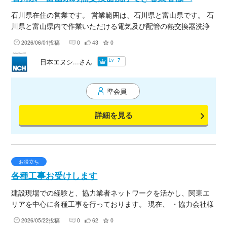
石川県在住の営業です。 営業範囲は、石川県と富山県です。 石
川県と富山県内で作業いただける電気及び配管の熱交換器洗浄
できる職人さんを探しております。（遠方不可、石川県富山県
2026/06/01投稿
0
43
0
在住の方） 弊社のメンテナンスプログラムでは、工場設備の洗
浄剤、錆取り剤、補修材の販売及びその商品を使った機械設備
Lv
日本エヌシ...さん
7
の洗浄作業を行っております。 この度、その洗浄作業を一緒に
行っていただける協力会社様を探しております。(増員) 末永く
準会員
お付き合いいただけるご協力会社様よろしくお願いいたしま
す。 繁忙期は、1か月に約10日程度（1～3人）。 閑散期は、1
詳細を見る
か月に1～2日程度（1人～2人）。 となります。 （過去実績見
込みのため日数保証は行っておりません。） 設備機械の電気周
りを触りますので、 第二種電気工事士以上が必須となります。
（空冷及び水冷の熱交換器洗浄が主ですので、電気及び配管が
分かられる方、また覚えようと努力いただける方） 土日対応で
お役立ち
きること ブローカーさんはお断りいたします。 自社で対応する
各種工事お受けします
ことができること（それ以上の長い商流は不可） 損害賠償責任
建設現場での経験と、協力業者ネットワークを活かし、関東エ
保険に加入していること、労災保険に加入していることが必要
リアを中心に各種工事を行っております。 現在、 ・協力会社様
となります。 工期：１日～２日、人員１～２名で完結できるよ
とのつながり ・施工案件のご相談 ・現場応援 ・職人仲間の募
うな小さな工事が主ですので、一人親方の方も大歓迎です。 他
2026/05/22投稿
0
62
0
集 を目的に、ご縁を広げています。 解体工事、土工、はつり、
の業者さんも一緒に仕事をすることがあるため協調性のある