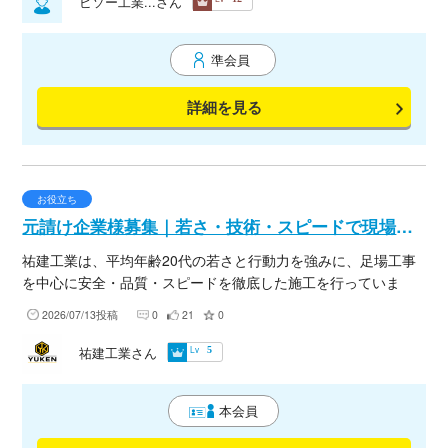
ビソー工業...さん
準会員
詳細を見る
お役立ち
元請け企業様募集｜若さ・技術・スピードで現場を支えます。
祐建工業は、平均年齢20代の若さと行動力を強みに、足場工事
を中心に安全・品質・スピードを徹底した施工を行っていま
す。 若い会社だからこそフットワークは軽く、急なご依頼や工
2026/07/13投稿
0
21
0
程変更にも柔軟に対応。一つひとつの現場を大切にし、「また
お願いしたい」と思っていただける仕事を心掛けています。 ✔
Lv
祐建工業さん
5
安全第一で確実な施工 ✔ スピーディーな対応力 ✔ 現場に合わ
せた柔軟な対応 ✔ 信頼関係を大切にした丁寧な仕事 新規取引
本会員
先・協力会社様とのご縁を大切にしております。 足場工事のパ
ートナーをお探しの元請け企業様は、ぜひお気軽にご相談くだ