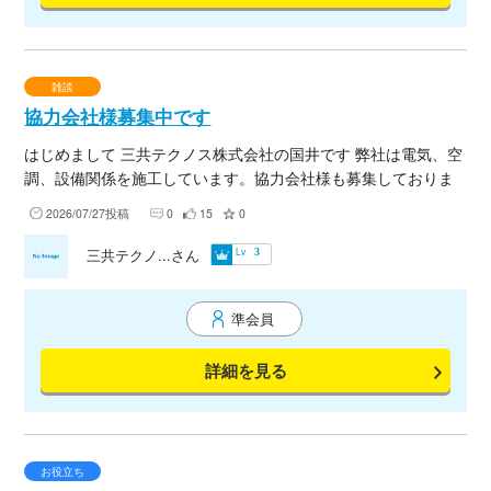
雑談
協力会社様募集中です
はじめまして 三共テクノス株式会社の国井です 弊社は電気、空
調、設備関係を施工しています。協力会社様も募集しておりま
すのでぜひご連絡下さい。 応援で来て下さる職人様も募集して
2026/07/27投稿
0
15
0
おります 宜しくお願い致します🙇
Lv
三共テクノ...さん
3
準会員
詳細を見る
お役立ち