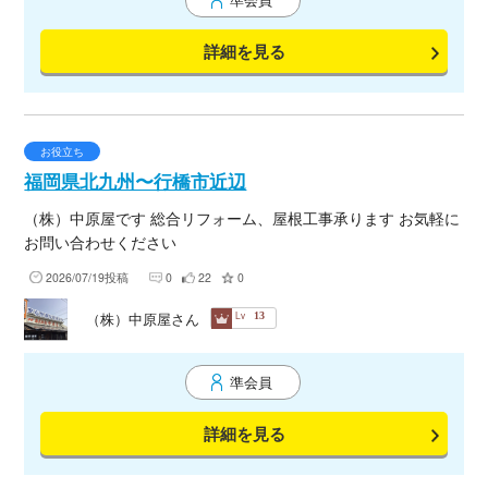
機・冷蔵庫など） ・家庭用・業務用エアコンの取付・取り外し
工事 ・その他、付随する軽微な電気工事・リフォーム業務（希
詳細を見る
望やスキルに応じて） 【このような方にぴったりです】 ・家電
量販店案件での実務経験がある方 ・独立したばかりで案件数を
安定させたい1人親方様 ・接客マナーを守り、丁寧な作業を心
がけていただける方 【稼働条件・環境】 エリア: 近畿圏 稼働日:
週1日〜OK(日程はご相談に応じます) 報酬:経験・保有資格・作
お役立ち
業内容を考慮の上、要ご相談 持ち物: 自車持ち込み（2t車、ハイ
福岡県北九州〜行橋市近辺
エース、軽バンなど）、工事に必要な標準工具 必要資格:電気工
（株）中原屋です 総合リフォーム、屋根工事承ります お気軽に
事士など 【担当者よりメッセージ】 「自社の案件が溢れた時に
お問い合わせください
お互い助け合える関係」「空いたスケジュールを有効活用でき
る関係」を目指しています。 量販店特有のルールや現場の流れ
2026/07/19投稿
0
22
0
をご理解されている方であれば、即戦力としてスムーズにお仕
事をお渡しできます！ まずは「話を聞いてみたい」という段階
Lv
（株）中原屋さん
13
でも構いません。 どうぞお気軽にお問い合わせ・メッセージを
お送りください。ご縁を心よりお待ちしております！
準会員
詳細を見る