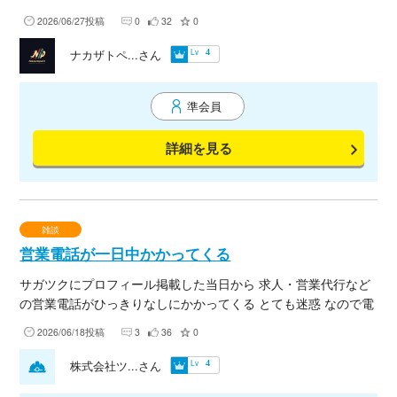
2026/06/27投稿
0
32
0
Lv
ナカザトペ...さん
4
準会員
詳細を見る
雑談
営業電話が一日中かかってくる
サガツクにプロフィール掲載した当日から 求人・営業代行など
の営業電話がひっきりなしにかかってくる とても迷惑 なので電
話番号は非公開とせざるを得なくなりました 本来、職人さんと
2026/06/18投稿
3
36
0
気軽に連絡とれればと思い掲載しましたが 残念
Lv
株式会社ツ...さん
4