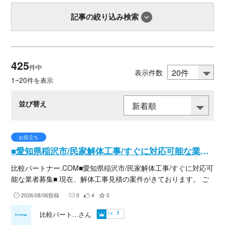
記事の絞り込み検索
425
件中
表示件数
1~20
件を表示
並び替え
お役立ち
■愛知県稲沢市/民家解体工事/すぐに対応可能な業者募集■
比較パートナー.COM■愛知県稲沢市/民家解体工事/すぐに対応可
能な業者募集■ 現在、解体工事見積の案件がきております。 ご
対応可能な業者様はすぐにご連絡下さい。 ■案件エリア■ 愛知県
2026/08/06投稿
0
4
0
稲沢市 ※受任後、氏名、住所、連絡先などの詳細表示 ■案件内容
■ 依頼日 2026年8月6日 予算 100万～150万 案件内
Lv
比較パート...さん
3
容 民家解体工事の見積 道路幅 道は細い 連絡希望 時間帯