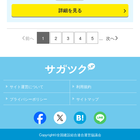
ワンマン、ツーマン、どちらでも可！ 遠方からの方は寮も完備
詳細を見る
しておりますので、是非ご一考ください。 機になる事がありま
したら、お気軽にお問い合わせ下さい！
前へ
1
2
3
4
5
...
次へ
サイト運営について
利用規約
プライバシーポリシー
サイトマップ
Copyright©全国建設組合連合運営協議会