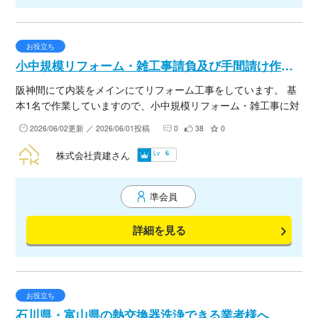
お役立ち
小中規模リフォーム・雑工事請負及び手間請け作業できます。
阪神間にて内装をメインにてリフォーム工事をしています。 基
本1名で作業していますので、小中規模リフォーム・雑工事に対
応可能です。 形態は法人個人請負及び手間請けどちらでもでき
2026/06/02更新 ／ 2026/06/01投稿
0
38
0
ます。 お気軽にお問い合わせください。 尚、集客サイト等、営
業のお問い合わせは一切お断りします。
Lv
株式会社貴建さん
6
準会員
詳細を見る
お役立ち
石川県・富山県の熱交換器洗浄できる業者様へ