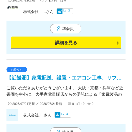
2026/07/22投稿
0
28
0
っております。 協力会社の方々、新規のお客様とご縁があれば
と思い登録致しました。 是非宜しくお願い致します
Lv
株式会社 ...さん
3
準会員
詳細を見る
お役立ち
【近畿圏】家電配送、設置・エアコン工事、リフォーム業の協力会社募集！
ご覧いただきありがとうございます。 大阪・京都・兵庫など近
畿圏を中心に、大手家電量販店からの委託による「家電製品の
配送・設置・エアコン設置・リフォーム工事」を行っている株
2026/07/21更新 ／ 2026/07/21投稿
0
19
0
式会社JTT関西の阿部と申します。 業務拡大およびスポット対
応に伴い、現場を一緒に手伝っていただける協力会社様（1人親
Lv
株式会社J...さん
3
方様・個人事業主様・小規模法人様）を募集しております。
【お仕事内容】 ・家電製品の配送・搬入・標準設置（TV・洗濯
準会員