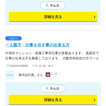
準会員
詳細を見る
お役立ち
一人親方・仕事を任す事の出来る方
今現在マンション・改修工事等仕事が多数あります。 真面目で
仕事が出来る方を募集しております。 大阪市内在住の方で一人
親方、現場任せる事が出来る様な方にお願いしたいです。 堅苦
2026/06/09投稿
0
32
0
しい現場では無いのでキャリアアップシステム等は必要ありま
せんが 一人親方保険・ロック式フルハーネスは必要な現場もあ
Lv
株式会社風...さん
15
ります。 まずはメールでご連絡お願い致します。 二等無人航空
機操縦士国家資格者がいますので、今後新規事業拡大も考えて
準会員
おります その為にも仕事出来る方を求めています。
詳細を見る