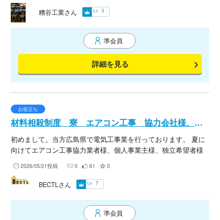
雑工事など、幅広く対応可能です。 「急な人手不足」「短期現
方、仲良く作業できる方を希望します。 （長く一緒に仕事をし
Lv
糟谷工業さん
5
場」「夜間作業」などもお気軽にご相談ください。 現場では、
ていただける方を希望いたしますが、法律、一般常識及び基本
・安全第一 ・迅速な対応 ・丁寧な施工 を徹底しております。
的なマナー、会社のルール等守れない方は、契約解除または発
準会員
まずは情報交換だけでも大歓迎です。 元請会社様、協力会社
注停止になる場合がございますのでご了承ください。） 詳細は
様、職人様からのご連絡お待ちしております。 宜しくお願い致
メールにてお気軽にお問い合わせください。 hshirasaka@solen
詳細を見る
します。 有限会社糟谷工業
is.com
お役立ち
材料相殺制度 寮 エアコン工事 協力会社様、個人事業主様、独立希望者様募集中
初めまして。当方広島県で電気工事業を行っております。 夏に
向けてエアコン工事協力業者様、個人事業主様、独立希望者様
を探しております。 基本的には大手量販店さんの仕事になりま
2026/05/21投稿
0
61
0
す。 広島から全国まで可能となっておりますので、ご興味あり
ましたらお声掛けください。 これから独立したい、という方の
Lv
BECTLさん
7
ご応募も可能です。 ※電気工事士資格必須※ 材料費相殺制度もご
ざいますので、手持ちの資金や材料が無くても安心です。 今材
準会員
料調達困難になってますので、そういった意味でも安心です。