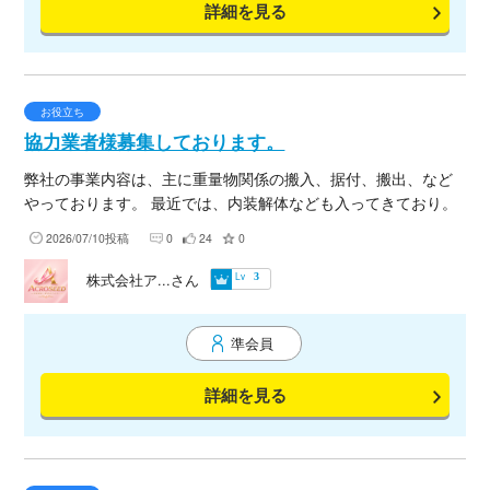
詳細を見る
さい。 祐建工業 若さを力に、技術で信頼を築きます。
お役立ち
協力業者様募集しております。
弊社の事業内容は、主に重量物関係の搬入、据付、搬出、など
やっております。 最近では、内装解体なども入ってきており。
大変忙しくなってきました。 長くお付き合いできる業者様居ま
2026/07/10投稿
0
24
0
したらよろしくお願い致します。
Lv
株式会社ア...さん
3
準会員
詳細を見る