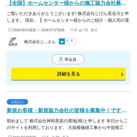
【全国】ホームセンター様からの施工協力会社募集！
ご覧いただきありがとうございます! 株式会社じげん長谷川と申
します。 現在、【 ホームセンター様からのご紹介：個人宅の電
気・設備取り付け工事、エアコン・ハウスクリーニング】施工
2026/08/03更新 ／ 2026/07/27投稿
0
12
0
のみ対応いただける協力会社様を募集しております！ ※契約済
みのお客様のご紹介になります。(手間請) ・電気工事(照明器具
Lv
株式会社じ...さん
8
交換/インターホン交換/火災報知器交換/新設センサーライト設
置/アンテナ工事) 募集エリア：【一都三県】【新潟県】【栃
準会員
木県】【茨城県】 ※契約済みの方のご紹介になりますので施工
をお願いします。 ・取付工事（水栓／洗面化粧台／ガスコンロ/
詳細を見る
換気扇／洗浄便座／照明器具交換など） ※契約済みの方のご紹
介になりますので施工をお願いします。 募集エリア：【一都三
県】【新潟県】 ・ハウスクリーニング (募集エリア：北海道：
函館市、砂川市、帯広市・音更町、名寄市、士別市、新ひだ
か・富良野・新潟県・岩手県・山形県・岐阜県) ・ホームセンタ
お役立ち
ー店舗にて商品購入および工事費のお支払い済みのお客様案件
新規お客様・新規協力会社の皆様を募集中！です＾＾
となります。 ・商品手配方法は「お客様持ち帰り」「宅配」
初めまして 株式会社神和美装の濱地(裕)と申します 本日からこ
「店舗集荷（一部工種）」となります。 継続的な案件ご紹介を
のサイトを利用しております。 大規模修繕工事から中規模工
想定しておりますので、ご興味ございましたらぜひ一度お話し
事・戸建改修工事、電気・足場・店舗内装工事まで幅広く行な
できれば幸いです。 何卒よろしくお願いいたします。