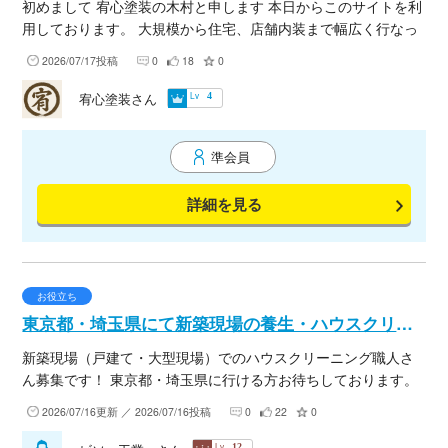
初めまして 宥心塗装の木村と申します 本日からこのサイトを利
用しております。 大規模から住宅、店舗内装まで幅広く行なっ
ております。 協力会社の方、元請け様とご縁があればと思い登
2026/07/17投稿
0
18
0
録致しました。 是非宜しくお願い致します
Lv
宥心塗装さん
4
準会員
詳細を見る
お役立ち
東京都・埼玉県にて新築現場の養生・ハウスクリーニング職人さん大募集！
新築現場（戸建て・大型現場）でのハウスクリーニング職人さ
ん募集です！ 東京都・埼玉県に行ける方お待ちしております。
お気軽にお問い合わせください。
2026/07/16更新 ／ 2026/07/16投稿
0
22
0
Lv
12