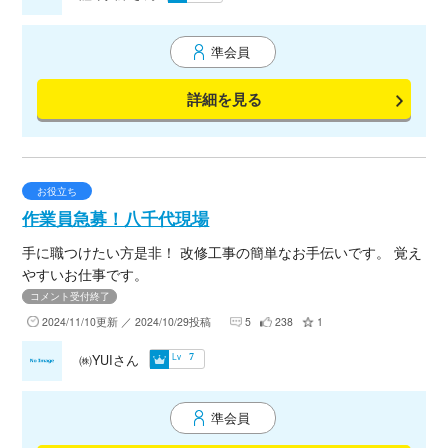
準会員
詳細を見る
お役立ち
作業員急募！八千代現場
手に職つけたい方是非！ 改修工事の簡単なお手伝いです。 覚え
やすいお仕事です。
コメント受付終了
2024/11/10更新 ／ 2024/10/29投稿
5
238
1
Lv
㈱YUIさん
7
準会員