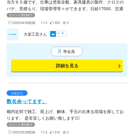
当方６５歳です。仕事は塗装全般、家具建具の製作、クロスの
パテ、見積もり、現場管理等々ができます。日給17000、交通
実費でお手伝いさせて頂きます。住まいは恵比寿です。 製作は
コメント受付終了
さいたま市緑区上野田に木工場があります。 宜しくお願い致し
2023/04/26投稿
3
303
0
ます。
Lv
大栄工芸さん
6
準会員
詳細を見る
お役立ち
数名余ってます。
都内近郊で雑工、荷上げ、解体、手元の出来る現場を探してお
ります。 是非宜しくお願い致します🙇‍♂️
コメント受付終了
2023/05/28投稿
3
310
0