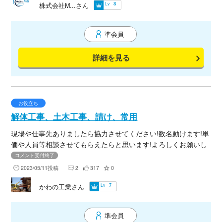
Lv
株式会社M...さん
8
す。
準会員
詳細を見る
お役立ち
解体工事、土木工事、請け、常用
現場や仕事先ありましたら協力させてください!数名動けます!単
価や人員等相談させてもらえたらと思います!よろしくお願いし
ます
コメント受付終了
2023/05/11投稿
2
317
0
Lv
かわの工業さん
7
準会員