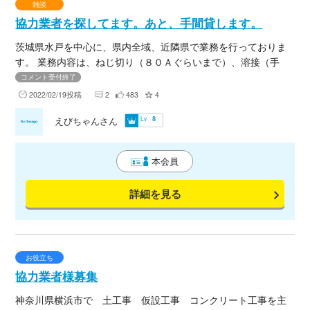
雑談
協力業者を探してます。あと、手間貸します。
茨城県水戸を中心に、県内全域、近隣県で業務を行っておりま
す。 業務内容は、ねじ切り（８０Ａぐらいまで）、溶接（手
棒、ＴＩＧ）、塩ビ、断熱、板金、機械器具設置と撤去、ｅｔ
コメント受付終了
ｃ、機械に付帯する設備は可能な限りなんでもやります。 単発
2022/02/19投稿
2
483
4
（１日～１週間）の依頼が主です。 人工ですが、多能工は、２
Lv
えびちゃんさん
8
００００円～+経費。 雑工は、１３０００円～
+経費。 で、探してます。（人工費は、その都度要相談で） 一
人親方さんや、人を貸して頂ける業者さんいましたら、メール
本会員
もらえると助かります。 あと、手間貸しですが、ベースは人工
２００００円+経費で、 あとは要相談でその都度決めたりさせ
詳細を見る
て頂いてます。 末永くお付き合いできれば幸いです。
お役立ち
協力業者様募集
神奈川県横浜市で 土工事 仮設工事 コンクリート工事を主