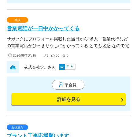
雑談
営業電話が一日中かかってくる
サガツクにプロフィール掲載した当日から 求人・営業代行など
の営業電話がひっきりなしにかかってくる とても迷惑 なので電
話番号は非公開とせざるを得なくなりました 本来、職人さんと
2026/06/18投稿
3
36
0
気軽に連絡とれればと思い掲載しましたが 残念
Lv
株式会社ツ...さん
4
準会員
詳細を見る
お役立ち
プラント工事応援願います。