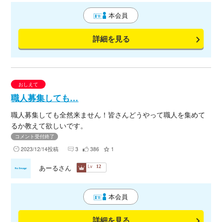
月・10月・11月と繁盛記に入りますのでご協力いただける業者
本会員
様・職人様ご連絡お待ち致しております。又、一年を通じてお
願い出来る業者様 何卒、宜しくお願いいたします。
詳細を見る
おしえて
職人募集しても…
職人募集しても全然来ません！皆さんどうやって職人を集めて
るか教えて欲しいです。
コメント受付終了
2023/12/14投稿
3
386
1
Lv
あーるさん
12
本会員
詳細を見る