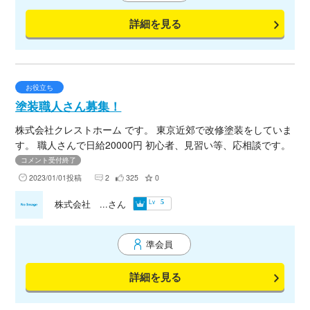
詳細を見る
お役立ち
塗装職人さん募集！
株式会社クレストホーム です。 東京近郊で改修塗装をしていま
す。 職人さんで日給20000円 初心者、見習い等、応相談です。
1日のノルマこなして早上がりしましょう。
コメント受付終了
2023/01/01投稿
2
325
0
Lv
株式会社 ...さん
5
準会員
詳細を見る