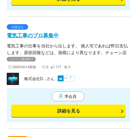
お役立ち
電気工事のプロ募集中
電気工事の仕事を当社から出します。 個人宅であれば即日支払
します。原状回復などは、規模により異なります。チェーン店
などは、部材供給は、こちらで致します。（場合によりま
コメント受付終了
す。）登録制度です。この募集は、首都圏となります。 是非、
2025/04/14投稿
2
177
0
この機会にご応募ください。電気工事も多岐に渡り行っていま
Lv
株式会社D...さん
7
すので、全ての現場回りにくい状態です。宜しくお願いしま
す。
準会員
詳細を見る