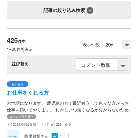
記事の絞り込み検索
425
件中
表示件数
1~20
件を表示
並び替え
お役立ち
お仕事をくれる方
お世話になります。 鹿児島の方で最近独立して色々な方からお
仕事を頂いております。 しかしいつ無くなるか分からないため
お仕事がある方は是非弊社に連絡貰えたらと思います。 鹿児島
コメント受付終了
県外でも単価などが合えば是非行かせてもらいたいと思ってま
2024/04/26投稿
7
258
0
すのでよろしくお願いします。
Lv
薩摩興業さん
5