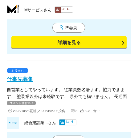
Lv
Mサービスさん
11
準会員
詳細を見る
お役立ち
仕事先募集
自営業としてやっています。 従業員数名居ます。協力できま
す。 塗装業以外は未経験です。 県外でも構いません。 長期面
倒見てくれる方居たら協力させてください。 条件よければ今後
コメント受付終了
協力させて頂きます。
2023/10/26更新 ／ 2023/05/02投稿
3
328
0
Lv
総合建設業...さん
6