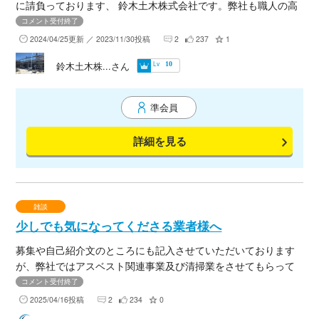
に請負っております、 鈴木土木株式会社です。弊社も職人の高
齢化や担い手不足で、職人さんや協力会者さんが不足していま
コメント受付終了
す。是非協力業者になっていただける会社様いらっしゃいまし
2024/04/25更新 ／ 2023/11/30投稿
2
237
1
たらご連絡ください。 寮も完備しており、事務所として使用し
Lv
鈴木土木株...さん
10
ていただけます。是非お力添えをお願いします。
準会員
詳細を見る
雑談
少しでも気になってくださる業者様へ
募集や自己紹介文のところにも記入させていただいております
が、弊社ではアスベスト関連事業及び清掃業をさせてもらって
おります。 少しでも興味を持っていただける業者様が居ました
コメント受付終了
ら、お忙しいとは思いますが、一度お会いしてお名刺の交換な
2025/04/16投稿
2
234
0
どさせていただけないでしょうか？ ご連絡お待ちしておりま