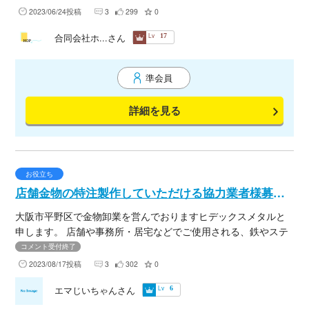
す。
2023/06/24投稿
3
299
0
Lv
合同会社ホ...さん
17
準会員
詳細を見る
お役立ち
店舗金物の特注製作していただける協力業者様募集です。
大阪市平野区で金物卸業を営んでおりますヒデックスメタルと
申します。 店舗や事務所・居宅などでご使用される、鉄やステ
ンレス商品の特注製作金物の販売をしておりますが現在お願い
コメント受付終了
いたしております協力業者様が年齢的に仕事が難しくなり、 今
2023/08/17投稿
3
302
0
回新たに、金物特注製作していただける業者様を捜しておりま
Lv
エマじいちゃんさん
6
す。 商品を代表してお店のハンガー・ケース・ミラー枠・什
器・ボーダー・テーブルなどその他もろもろです。 この先9