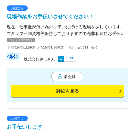
お役立ち
現場作業をお手伝いさせてください！
現在、仕事量が薄い為お手伝いに行ける現場を探しています。
スタッフ一同資格等保持しておりますので是非私達にお手伝い
をさせてください。
コメント受付終了
2024/04/23更新 ／ 2024/03/14投稿
4
283
0
Lv
株式会社鈴...さん
10
準会員
詳細を見る
お役立ち
お手伝いします。