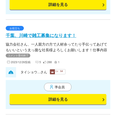
詳細を見る
お役立ち
千葉、川崎で雑工募集になります！
協力会社さん、一人親方の方で人材余ってたり手伝ってあげて
もいいという太っ腹な社長様よろしくお願いします！仕事内容
は千葉か川崎のプラントでボルト磨き、材料運び、清掃、各種
コメント受付終了
手伝い等の作業になります！長期で来れる方歓迎です！単価は
2023/12/26投稿
5
288
1
インボイス有(税別)インボイス無(税込)¥20,000でお願いしま
Lv
タイショウ...さん
14
す！県外から来てもらえる方アパートの用意します！気軽に声
かけてくださいね！よろしくお願いします！
準会員
詳細を見る