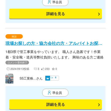
準会員
詳細を見る
雑談
現場お探しの方・協力会社の方・アルバイトお探しの方
1都3県で管工事業をやっています。 職人さん急募です！作業
着・安全靴・道具等弊社負担いたします。 興味のある方ご連絡
ください。
コメント受付終了
2024/09/13投稿
3
233
0
Lv
SS工業株...さん
8
準会員
詳細を見る