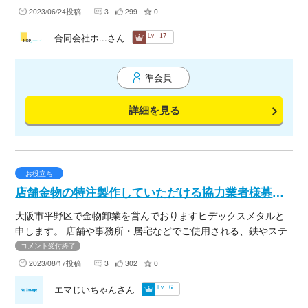
す。
2023/06/24投稿
3
299
0
Lv
合同会社ホ...さん
17
準会員
詳細を見る
お役立ち
店舗金物の特注製作していただける協力業者様募集です。
大阪市平野区で金物卸業を営んでおりますヒデックスメタルと
申します。 店舗や事務所・居宅などでご使用される、鉄やステ
ンレス商品の特注製作金物の販売をしておりますが現在お願い
コメント受付終了
いたしております協力業者様が年齢的に仕事が難しくなり、 今
2023/08/17投稿
3
302
0
回新たに、金物特注製作していただける業者様を捜しておりま
Lv
エマじいちゃんさん
6
す。 商品を代表してお店のハンガー・ケース・ミラー枠・什
器・ボーダー・テーブルなどその他もろもろです。 この先9