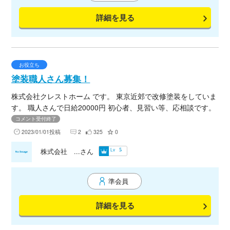
詳細を見る
お役立ち
塗装職人さん募集！
株式会社クレストホーム です。 東京近郊で改修塗装をしていま
す。 職人さんで日給20000円 初心者、見習い等、応相談です。
1日のノルマこなして早上がりしましょう。
コメント受付終了
2023/01/01投稿
2
325
0
Lv
株式会社 ...さん
5
準会員
詳細を見る