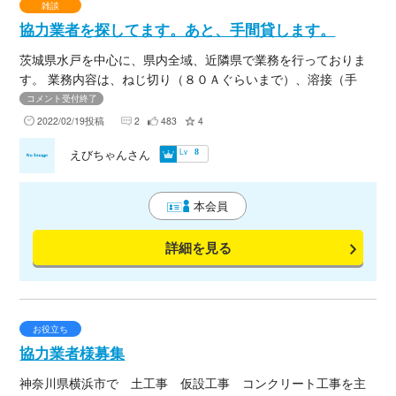
雑談
協力業者を探してます。あと、手間貸します。
茨城県水戸を中心に、県内全域、近隣県で業務を行っておりま
す。 業務内容は、ねじ切り（８０Ａぐらいまで）、溶接（手
棒、ＴＩＧ）、塩ビ、断熱、板金、機械器具設置と撤去、ｅｔ
コメント受付終了
ｃ、機械に付帯する設備は可能な限りなんでもやります。 単発
2022/02/19投稿
2
483
4
（１日～１週間）の依頼が主です。 人工ですが、多能工は、２
Lv
えびちゃんさん
8
００００円～+経費。 雑工は、１３０００円～
+経費。 で、探してます。（人工費は、その都度要相談で） 一
人親方さんや、人を貸して頂ける業者さんいましたら、メール
本会員
もらえると助かります。 あと、手間貸しですが、ベースは人工
２００００円+経費で、 あとは要相談でその都度決めたりさせ
詳細を見る
て頂いてます。 末永くお付き合いできれば幸いです。
お役立ち
協力業者様募集
神奈川県横浜市で 土工事 仮設工事 コンクリート工事を主