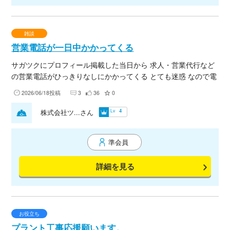
雑談
営業電話が一日中かかってくる
サガツクにプロフィール掲載した当日から 求人・営業代行など
の営業電話がひっきりなしにかかってくる とても迷惑 なので電
話番号は非公開とせざるを得なくなりました 本来、職人さんと
2026/06/18投稿
3
36
0
気軽に連絡とれればと思い掲載しましたが 残念
Lv
株式会社ツ...さん
4
準会員
詳細を見る
お役立ち
プラント工事応援願います。