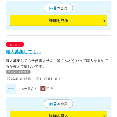
月・10月・11月と繁盛記に入りますのでご協力いただける業者
本会員
様・職人様ご連絡お待ち致しております。又、一年を通じてお
願い出来る業者様 何卒、宜しくお願いいたします。
詳細を見る
おしえて
職人募集しても…
職人募集しても全然来ません！皆さんどうやって職人を集めて
るか教えて欲しいです。
コメント受付終了
2023/12/14投稿
3
386
1
Lv
あーるさん
12
本会員
詳細を見る