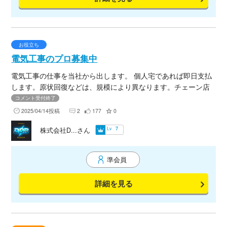
お役立ち
電気工事のプロ募集中
電気工事の仕事を当社から出します。 個人宅であれば即日支払
します。原状回復などは、規模により異なります。チェーン店
などは、部材供給は、こちらで致します。（場合によりま
コメント受付終了
す。）登録制度です。この募集は、首都圏となります。 是非、
2025/04/14投稿
2
177
0
この機会にご応募ください。電気工事も多岐に渡り行っていま
Lv
株式会社D...さん
7
すので、全ての現場回りにくい状態です。宜しくお願いしま
す。
準会員
詳細を見る