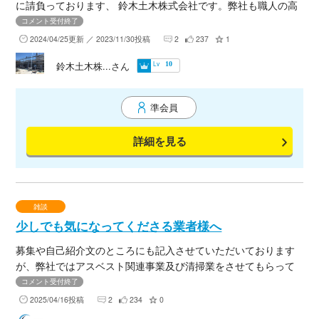
に請負っております、 鈴木土木株式会社です。弊社も職人の高
齢化や担い手不足で、職人さんや協力会者さんが不足していま
コメント受付終了
す。是非協力業者になっていただける会社様いらっしゃいまし
2024/04/25更新 ／ 2023/11/30投稿
2
237
1
たらご連絡ください。 寮も完備しており、事務所として使用し
Lv
鈴木土木株...さん
10
ていただけます。是非お力添えをお願いします。
準会員
詳細を見る
雑談
少しでも気になってくださる業者様へ
募集や自己紹介文のところにも記入させていただいております
が、弊社ではアスベスト関連事業及び清掃業をさせてもらって
おります。 少しでも興味を持っていただける業者様が居ました
コメント受付終了
ら、お忙しいとは思いますが、一度お会いしてお名刺の交換な
2025/04/16投稿
2
234
0
どさせていただけないでしょうか？ ご連絡お待ちしておりま