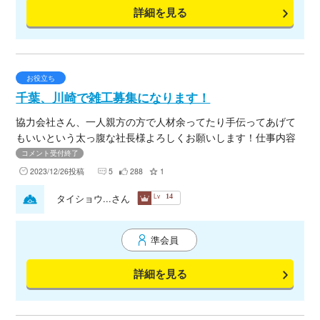
詳細を見る
お役立ち
千葉、川崎で雑工募集になります！
協力会社さん、一人親方の方で人材余ってたり手伝ってあげて
もいいという太っ腹な社長様よろしくお願いします！仕事内容
は千葉か川崎のプラントでボルト磨き、材料運び、清掃、各種
コメント受付終了
手伝い等の作業になります！長期で来れる方歓迎です！単価は
2023/12/26投稿
5
288
1
インボイス有(税別)インボイス無(税込)¥20,000でお願いしま
Lv
タイショウ...さん
14
す！県外から来てもらえる方アパートの用意します！気軽に声
かけてくださいね！よろしくお願いします！
準会員
詳細を見る