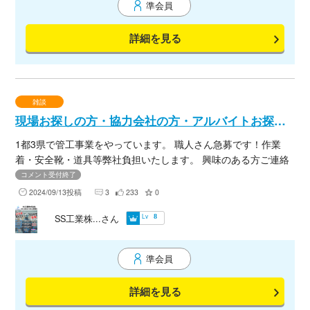
準会員
詳細を見る
雑談
現場お探しの方・協力会社の方・アルバイトお探しの方
1都3県で管工事業をやっています。 職人さん急募です！作業
着・安全靴・道具等弊社負担いたします。 興味のある方ご連絡
ください。
コメント受付終了
2024/09/13投稿
3
233
0
Lv
SS工業株...さん
8
準会員
詳細を見る