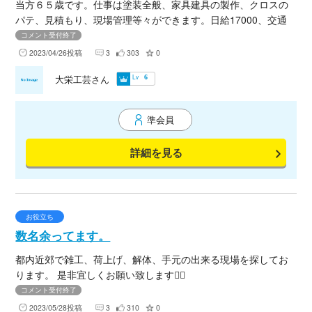
当方６５歳です。仕事は塗装全般、家具建具の製作、クロスの
パテ、見積もり、現場管理等々ができます。日給17000、交通
実費でお手伝いさせて頂きます。住まいは恵比寿です。 製作は
コメント受付終了
さいたま市緑区上野田に木工場があります。 宜しくお願い致し
2023/04/26投稿
3
303
0
ます。
Lv
大栄工芸さん
6
準会員
詳細を見る
お役立ち
数名余ってます。
都内近郊で雑工、荷上げ、解体、手元の出来る現場を探してお
ります。 是非宜しくお願い致します🙇‍♂️
コメント受付終了
2023/05/28投稿
3
310
0