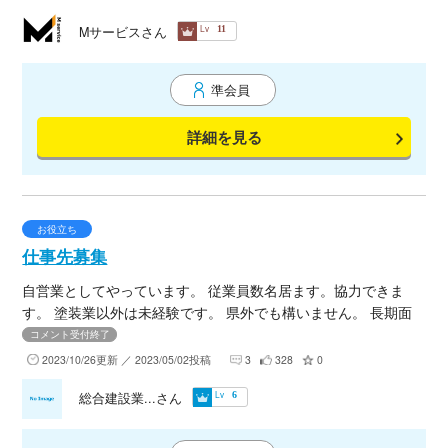
Lv
Mサービスさん
11
準会員
詳細を見る
お役立ち
仕事先募集
自営業としてやっています。 従業員数名居ます。協力できま
す。 塗装業以外は未経験です。 県外でも構いません。 長期面
倒見てくれる方居たら協力させてください。 条件よければ今後
コメント受付終了
協力させて頂きます。
2023/10/26更新 ／ 2023/05/02投稿
3
328
0
Lv
総合建設業...さん
6