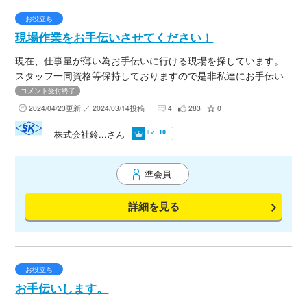
お役立ち
現場作業をお手伝いさせてください！
現在、仕事量が薄い為お手伝いに行ける現場を探しています。
スタッフ一同資格等保持しておりますので是非私達にお手伝い
をさせてください。
コメント受付終了
2024/04/23更新 ／ 2024/03/14投稿
4
283
0
Lv
株式会社鈴...さん
10
準会員
詳細を見る
お役立ち
お手伝いします。