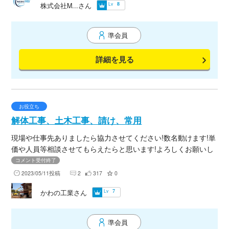
Lv
株式会社M...さん
8
す。
準会員
詳細を見る
お役立ち
解体工事、土木工事、請け、常用
現場や仕事先ありましたら協力させてください!数名動けます!単
価や人員等相談させてもらえたらと思います!よろしくお願いし
ます
コメント受付終了
2023/05/11投稿
2
317
0
Lv
かわの工業さん
7
準会員