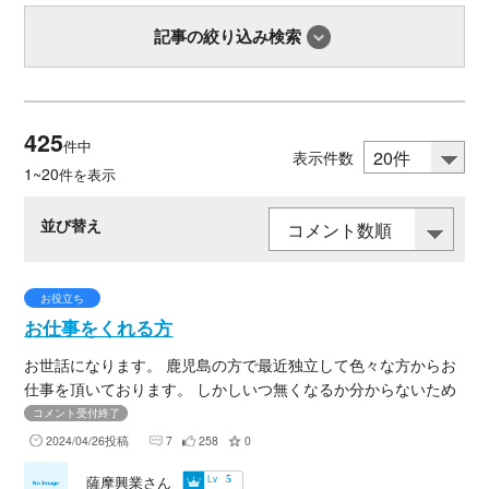
記事の絞り込み検索
425
件中
表示件数
1~20
件を表示
並び替え
お役立ち
お仕事をくれる方
お世話になります。 鹿児島の方で最近独立して色々な方からお
仕事を頂いております。 しかしいつ無くなるか分からないため
お仕事がある方は是非弊社に連絡貰えたらと思います。 鹿児島
コメント受付終了
県外でも単価などが合えば是非行かせてもらいたいと思ってま
2024/04/26投稿
7
258
0
すのでよろしくお願いします。
Lv
薩摩興業さん
5