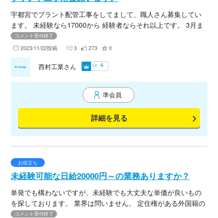
宇都宮でプラント配管工事をしてまして、職人さん募集してい
ます。 未経験なら17000から 経験者ならそれ以上です。 3月ま
であります。 1から3名募集中です。
コメント受付終了
2023/11/22投稿
3
273
0
Lv
西村工業さん
6
準会員
詳細を見る
お役立ち
未経験可能な日給20000円～の業務ありますか？
単発でも構わないですが、未経験でも大丈夫な単価が良いもの
を探しております。 業界は問いません。 定住権がある外国籍の
方が就労できるとなおありがたいです。 よろしくお願い致しま
コメント受付終了