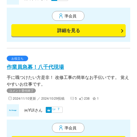
準会員
詳細を見る
お役立ち
作業員急募！八千代現場
手に職つけたい方是非！ 改修工事の簡単なお手伝いです。 覚え
やすいお仕事です。
コメント受付終了
2024/11/10更新 ／ 2024/10/29投稿
5
238
1
Lv
㈱YUIさん
7
準会員