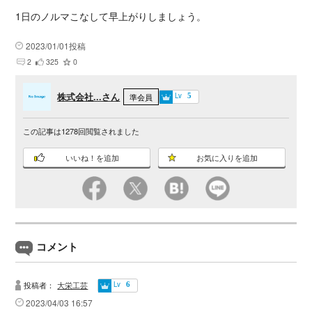
1日のノルマこなして早上がりしましょう。
2023/01/01投稿
2
325
0
株式会社...さん
Lv
準会員
5
この記事は
1278
回閲覧されました
いいね！を追加
お気に入りを追加
コメント
投稿者：
大栄工芸
Lv
6
2023/04/03 16:57