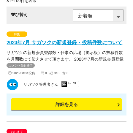
81~100
件を表示
並び替え
特集
2023年7月 サガツクの新規登録・投稿件数について
サガツクの新規会員登録数・仕事の広場（掲示板）の投稿件数
を月間数にて伝えさせて頂きます。 2023年7月の新規会員登録
数をブログにてまとめましたので、下記URLよりご確認くださ
コメント受付終了
いませ。
2023/08/31投稿
0
316
0
Lv
サガツク管理者さん
70
詳細を見る
おしえて