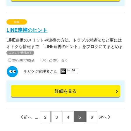
し、処遇の改善を図る ・技能者のキャリアパスを明確にして
若い世代の入職者を増やす ・優秀な技能者を抱える専門工事
業者の施工能力を見える化して競争力を高め、かつ業界の健全
化を図る
特集
LINE連携のヒント
LINE連携のメリットや連携の方法、トラブル対処法など更には
オトクな情報まで 「LINE連携のヒント」をブログにてまとめま
したので、下記URL①～③よりご確認くださいませ。
コメント受付終了
2023/02/09投稿
0
285
0
Lv
サガツク管理者さん
70
詳細を見る
前へ
...
2
3
4
5
6
次へ