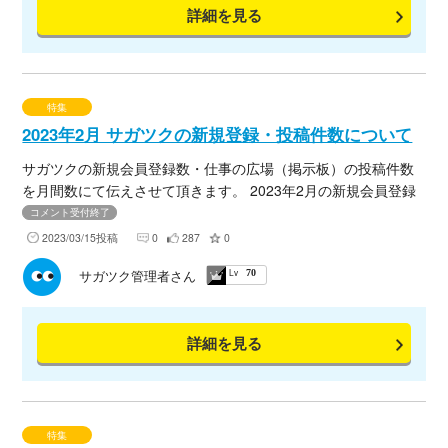
詳細を見る
特集
2023年2月 サガツクの新規登録・投稿件数について
サガツクの新規会員登録数・仕事の広場（掲示板）の投稿件数
を月間数にて伝えさせて頂きます。 2023年2月の新規会員登録
数をブログにてまとめましたので、下記URLよりご確認くださ
コメント受付終了
いませ。
2023/03/15投稿
0
287
0
Lv
サガツク管理者さん
70
詳細を見る
特集