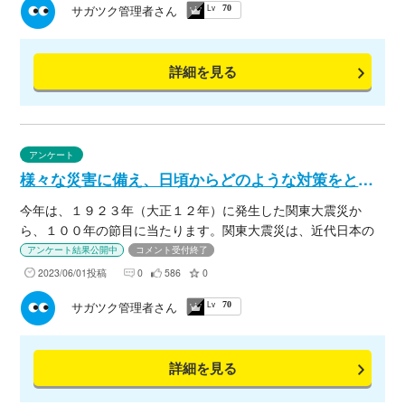
Lv
サガツク管理者さん
70
詳細を見る
アンケート
様々な災害に備え、日頃からどのような対策をとっていますか？
今年は、１９２３年（大正１２年）に発生した関東大震災か
ら、１００年の節目に当たります。関東大震災は、近代日本の
首都圏に未曾有の被害をもたらした、我が国の災害史において
アンケート結果公開中
コメント受付終了
特筆すべき災害です。その発生日である９月１日が「防災の
2023/06/01投稿
0
586
0
日」と定められているように、近代日本における災害対策の出
Lv
サガツク管理者さん
70
発点となりました。 近年、石川県能登地方震源とする地震や昨
年に次々に発生した台風による日本列島全域の猛烈な大雨・暴
風など、今後も本格的に台風が起こりうる時期と重なり自然災
詳細を見る
害とともに共生する生活が強いられています。 そこで、様々な
災害に備え会員の皆さまは日頃からどのような対策をとってい