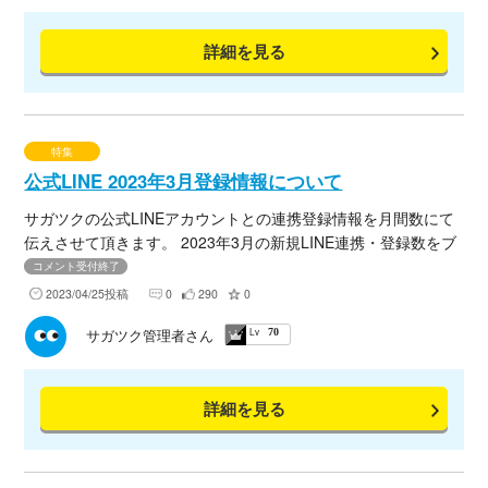
詳細を見る
特集
公式LINE 2023年3月登録情報について
サガツクの公式LINEアカウントとの連携登録情報を月間数にて
伝えさせて頂きます。 2023年3月の新規LINE連携・登録数をブ
ログにてまとめましたので、下記URLよりご確認くださいま
コメント受付終了
せ。
2023/04/25投稿
0
290
0
Lv
サガツク管理者さん
70
詳細を見る