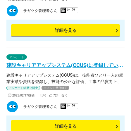
Lv
サガツク管理者さん
70
詳細を見る
アンケート
建設キャリアアップシステム(CCUS)に登録していますか？
建設キャリアアップシステム(CCUS)は、技能者ひとり一人の就
業実績や資格を登録し、技能の公正な評価、工事の品質向上、
現場作業の効率化など事業者・技能者双方にメリットが期待さ
アンケート結果公開中
コメント受付終了
れています。 ［建設キャリアアップシステムとは？］ 建設業技
2023/02/17投稿
0
724
0
能者の知識と経験に基づき、賃金の支払い増加、処遇改善・生
Lv
サガツク管理者さん
70
産性の向上を目的として、建設技能者本人の能力や実力、社会
保険加入状況、研修歴、資格取得履歴などをまとめて管理する
システムです。 ［建設キャリアアップシステムの目的］ ・技
詳細を見る
能者の就業履歴を蓄積し、保有資格などと合わせて能力を評価