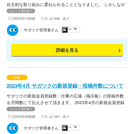
自主的な取り組みに委ねられることとなりました。 しかしなが
ら、感染症としての脅威は依然として存在しておりますので、
コメント受付終了
今後も政府・行政等から発信される情報等を今後の感染対策に
2023/05/12投稿
0
646
0
お役立てください。
Lv
サガツク管理者さん
70
詳細を見る
特集
2023年4月 サガツクの新規登録・投稿件数について
サガツクの新規会員登録数・仕事の広場（掲示板）の投稿件数
を月間数にて伝えさせて頂きます。 2023年4月の新規会員登録
数をブログにてまとめましたので、下記URLよりご確認くださ
コメント受付終了
いませ。
2023/05/08投稿
0
267
0
Lv
サガツク管理者さん
70