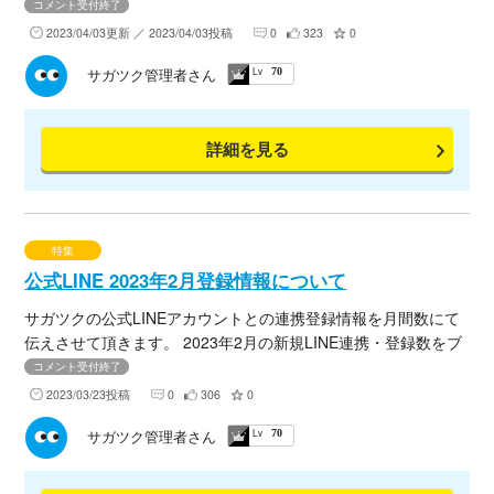
「LINEで活用するオトクな情報」をブログにてまとめましたの
コメント受付終了
で、下記URL①～③よりご確認くださいませ。
2023/04/03更新 ／ 2023/04/03投稿
0
323
0
Lv
サガツク管理者さん
70
詳細を見る
特集
公式LINE 2023年2月登録情報について
サガツクの公式LINEアカウントとの連携登録情報を月間数にて
伝えさせて頂きます。 2023年2月の新規LINE連携・登録数をブ
ログにてまとめましたので、下記URLよりご確認くださいま
コメント受付終了
せ。
2023/03/23投稿
0
306
0
Lv
サガツク管理者さん
70