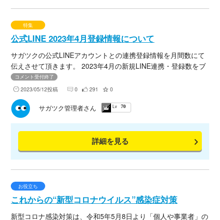
ますか？ 特に当てはまるものを以下の1～10からご選択くださ
い。 今後、万が一の時に役立つサイト情報（以下URL参照）も
一緒にお伝えいたしますので、ぜひ今後の対策のご参考にして
特集
みてください。
公式LINE 2023年4月登録情報について
サガツクの公式LINEアカウントとの連携登録情報を月間数にて
伝えさせて頂きます。 2023年4月の新規LINE連携・登録数をブ
ログにてまとめましたので、下記URLよりご確認くださいま
コメント受付終了
せ。
2023/05/12投稿
0
291
0
Lv
サガツク管理者さん
70
詳細を見る
お役立ち
これからの“新型コロナウイルス”感染症対策
新型コロナ感染対策は、令和5年5月8日より「個人や事業者」の