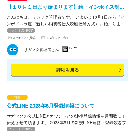
【１０月１日より始まります】続・インボイス制度への対応はお済みですか？
こんにちは。サガツク管理者です。 いよいよ10月1日から『イ
ンボイス制度（新しい消費税仕入税額控除方式）』始まりま
す。 依然として対応などを検討中の方もいらっしゃると思いま
コメント受付終了
すので、 インボイス制度に関する皆様からのコメントを是非お
2023/08/21投稿
0
635
0
寄せ頂きたいと思います。
Lv
サガツク管理者さん
70
詳細を見る
特集
公式LINE 2023年6月登録情報について
サガツクの公式LINEアカウントとの連携登録情報を月間数にて
伝えさせて頂きます。 2023年6月の新規LINE連携・登録数をブ
ログにてまとめましたので、下記URLよりご確認くださいま
コメント受付終了