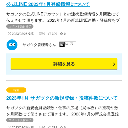
公式LINE 2023年1月登録情報について
サガツクの公式LINEアカウントとの連携登録情報を月間数にて
伝えさせて頂きます。 2023年1月の新規LINE連携・登録数をブ
ログにてまとめましたので、下記URLよりご確認くださいま
コメント受付終了
せ。
2023/02/28投稿
0
300
0
Lv
サガツク管理者さん
70
詳細を見る
特集
2023年1月 サガツクの新規登録・投稿件数について
サガツクの新規会員登録数・仕事の広場（掲示板）の投稿件数
を月間数にて伝えさせて頂きます。 2023年1月の新規会員登録
数をブログにてまとめましたので、下記URLよりご確認くださ
コメント受付終了
いませ。
2023/02/21投稿
0
293
0