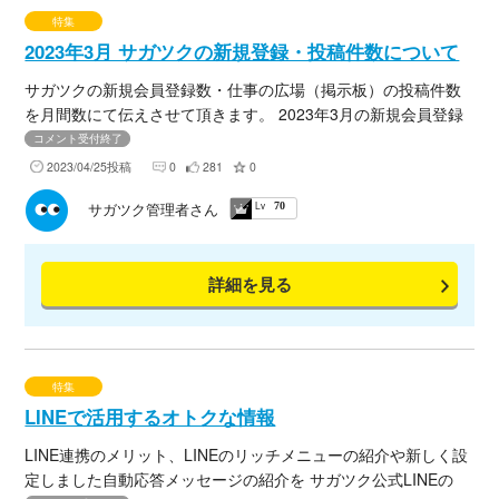
特集
2023年3月 サガツクの新規登録・投稿件数について
サガツクの新規会員登録数・仕事の広場（掲示板）の投稿件数
を月間数にて伝えさせて頂きます。 2023年3月の新規会員登録
数をブログにてまとめましたので、下記URLよりご確認くださ
コメント受付終了
いませ。
2023/04/25投稿
0
281
0
Lv
サガツク管理者さん
70
詳細を見る
特集
LINEで活用するオトクな情報
LINE連携のメリット、LINEのリッチメニューの紹介や新しく設
定しました自動応答メッセージの紹介を サガツク公式LINEの