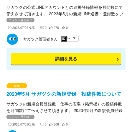
法を知り、普段から気を付けることで防ぐことができます。
サガツクの公式LINEアカウントとの連携登録情報を月間数にて
・空調などで気温と湿度を快適に保つ ・吸湿性・速乾性な
伝えさせて頂きます。 2023年5月の新規LINE連携・登録数をブ
どの快適な衣類を着用する ・こまめな水分と適度な塩分の補
ログにてまとめましたので、下記URLよりご確認くださいま
給をする ・適切な食事と睡眠環境を整える ・熱中症警戒ア
コメント受付終了
せ。
ラートが発表された時は、外出を控え暑さを避ける ［熱中症の
2023/07/05投稿
0
278
0
応急処置］ 1.涼しい場所へ避難する エアコンが効いている室
Lv
サガツク管理者さん
70
内・車内や風通しのよい日陰に移動し安静にする 2.衣類をゆる
め、身体を冷やす 氷枕や保冷剤で両側の首筋、脇の下、足の
付け根を冷やし体温を下げる 3.水分や塩分、経口補水液を補給
詳細を見る
する 水1Lに対して塩分は1ｇ～2ｇまたは水分と塩分を含むタ
ブレットなど ※応急処置をしても症状が改善されない場合は医
療機関を受診しましょう。 ※暑さの感じ方は人により異なりま
す。その日の体調や暑さに対する慣れなどが影響します。体調
の変化に気を付けて、自力で水が飲めない、嘔吐、応答がおか
特集
しい時などはためらわずに救急車を呼びましょう！ その他、参
2023年5月 サガツクの新規登録・投稿件数について
考になるお住いや管轄の自治体のホームページなどもご覧くだ
サガツクの新規会員登録数・仕事の広場（掲示板）の投稿件数
さい。
を月間数にて伝えさせて頂きます。 2023年5月の新規会員登録
数をブログにてまとめましたので、下記URLよりご確認くださ
コメント受付終了
いませ。
2023/07/03投稿
0
308
0