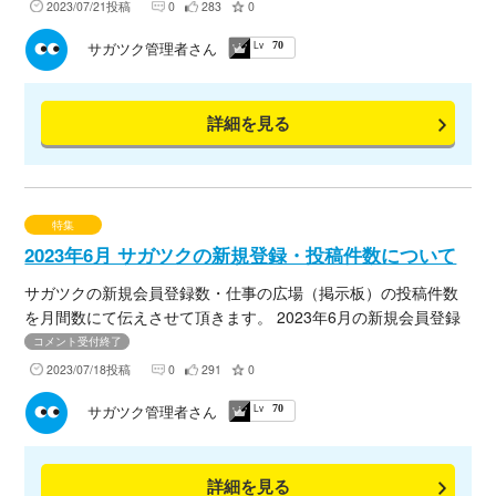
せ。
2023/07/21投稿
0
283
0
Lv
サガツク管理者さん
70
詳細を見る
特集
2023年6月 サガツクの新規登録・投稿件数について
サガツクの新規会員登録数・仕事の広場（掲示板）の投稿件数
を月間数にて伝えさせて頂きます。 2023年6月の新規会員登録
数をブログにてまとめましたので、下記URLよりご確認くださ
コメント受付終了
いませ。
2023/07/18投稿
0
291
0
Lv
サガツク管理者さん
70
詳細を見る