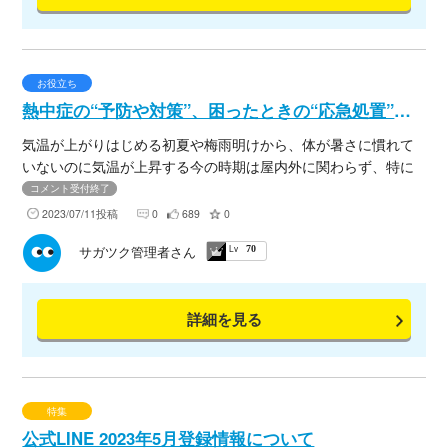
お役立ち
熱中症の“予防や対策”、困ったときの“応急処置”をご存じですか？
気温が上がりはじめる初夏や梅雨明けから、体が暑さに慣れて
いないのに気温が上昇する今の時期は屋内外に関わらず、特に
危険な時期となっています。無理をせず徐々に体を慣らすよう
コメント受付終了
にし、日常やお仕事の際には、以下のことに気をつけながら予
2023/07/11投稿
0
689
0
防・対策の工夫をしましょう。熱中症は、正しく対策を行うこ
Lv
サガツク管理者さん
70
とで防げます！ ［熱中症とは・・］ 熱中症は、高温多湿な環境
に、私たちの身体が適応できないことで生じるさまざまな症状
の総称です。いつでもどこでもだれでも条件次第で熱中症にか
詳細を見る
かる危険があります。 ［熱中症の症状］ 以下のような症状が出
たら、熱中症にかかっている危険性があります。 ・めまいや
顔のほてり ・体のだるさや吐き気 ・汗のかきかたがおかし
い（大量の発汗） ・体温が高い、皮膚の異常 ・呼びかけに
反応しない、まっすぐ歩けない ・水分補給ができない ・筋
特集
肉痛や筋肉のけいれん等 ［熱中症の予防・対策］ 正しい予防方
公式LINE 2023年5月登録情報について