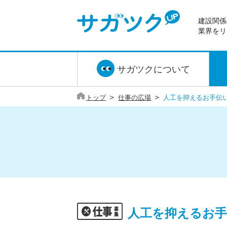
建設関係
業界をリ
サガツクについて
＞
＞
トップ
仕事の広場
人工を抑えるお手伝
人工を抑えるお