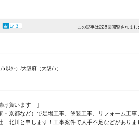
Lv
228
3
この記事は
回閲覧されまし
阪市以外）/大阪府（大阪市）
請け負います ］
庫・京都など）で足場工事、塗装工事、リフォーム工事
社 北川と申します！工事案件で人手不足などがありま