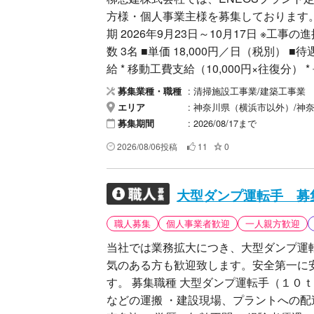
方様・個人事業主様を募集しております。 ■勤務地 神奈川県横浜市 ENEOSプラント 
期 2026年9月23日～10月17日 ※工
数 3名 ■単価 18,000円／日（税別） ■待遇 * 宿泊先支給 * 食事代1500円/勤務日 * 交通費支
給 * 移動工費支給（10,000円×往復分
提出が必須です。 ■作業内容 ENEOSプラント内での定期修繕工事に伴う現場作業です。
清掃施設工事業/建築工事業
募集業種・職種
【主な作業内容】 * 機器・配管設備のメン
神奈川県（横浜市以外）/神奈川県（横浜
エリア
* 養生・片付け * 手元作業 * その他
2026/08/17まで
募集期間
業内容を決定します。 ■応募条件 * 建設現場経験者歓迎 * 手元作業経験者歓迎 * 一人親方歓
2026/08/06投稿
11
0
迎 * 協力会社様歓迎 * 真面目に勤務でき
ルールを守れる方 ■歓迎資格 * フルハーネス特別教育 * 足場特別教育 * 職長・安全衛生責任
者教育 ※資格がなくても現場経験がある方はお気軽にご
大型ダンプ運転手 募
安全靴 * ヘルメット * 保護具 * 手道具一式 ■提出書類 * 作業員名簿（緊急連絡先・血液型
職人募集
個人事業者歓迎
一人親方歓迎
載） * 顔写真付き身分証明書（表裏） * 
（医師による「就労可能」の記載必須） *
当社では業務拡大につき、大型ダンプ運
加入証 * メールアドレス 【車両持込の場合】
気のある方も歓迎致します。安全第一に
種・車両色 * 任意保険証券 ■事前教育 インターネットを使用した事前講習があります。 受
す。 募集職種 大型ダンプ運転手（１０ｔ） 仕事内容 ・土砂、残土、砕石、アスファルト
講のため、各人のメールアドレスをご準
などの運搬 ・建設現場、プラントへの配