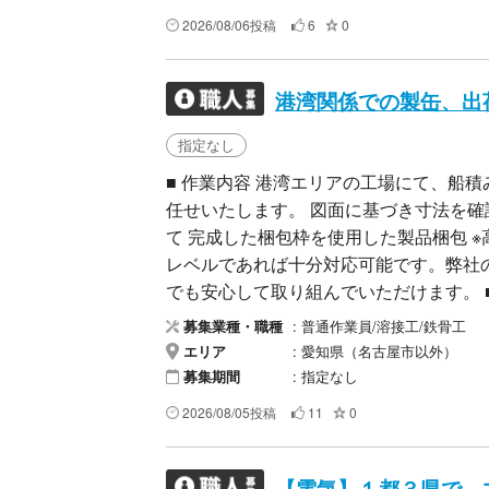
す。 セールス、勧誘等の業者の連絡は
2026/08/06投稿
6
0
港湾関係での製缶、出
指定なし
​■ 作業内容 港湾エリアの工場にて、
任せいたします。 ​図面に基づき寸法を確
て ​完成した梱包枠を使用した製品梱包 
レベルであれば十分対応可能です。弊社
でも安心して取り組んでいただけます。 ​
る会社様 ​「興味がある」「新しい分野
普通作業員/溶接工/鉄骨工
募集業種・職種
迎です。一人親方様も可能です。 ​■ 募集要
愛知県（名古屋市以外）
エリア
18,000円（要相談）
指定なし
募集期間
2026/08/05投稿
11
0