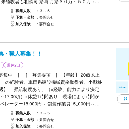
・未経験者も相談可 給与 月給３０万～５０万 ※経
時間 ８：００～１７：００ ※現場により変動あり
３～５
募集人数
始 福利厚生 ・社会保険完備 ・制服貸与 ・マイカ
要問合せ
予算・金額
たはメールよりお気軽に応募ください。 面接日程を
要問合せ
加入保険
に働ける仲間をお待ちしております。
集・職人募集！！
迎
週休2日
集中！］ ［ 募集要項 ］ 【年齢】 20歳以上
ーターの経験者、車両系建設機械資格取得者、小型移
待遇】 昇給制度あり、（※経験、能力により決定
頃～17:00頃）※休憩1時間あり、現場により時間が
ーター18,000円～ 舗装作業員15,,000円～
業をご希望の方！ ◆ 仕事を意欲的に行いたい方！
３～５
募集人数
要問合せ
予算・金額
 皆さまからのご応募を心よりお待ちしておりま
要問合せ
加入保険