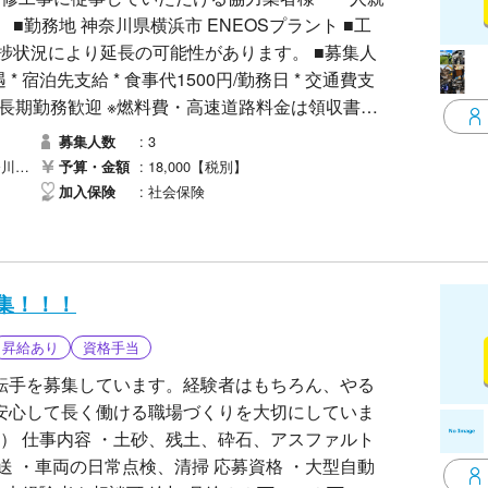
■工
事の進捗状況により延長の可能性があります。 ■募集人
） * 長期勤務歓迎 ※燃料費・高速道路料金は領収書の
3
募集人数
テナンス補助 * ボルト脱着・清掃作業 * 資材運搬
市）
18,000【税別】
予算・金額
、現場監督の指示による軽作業 ※経験・資格に応じて作
社会保険
加入保険
る方 * 報告・連絡・相談をしっかり行える方 * 安全
相談ください。 ■持参品 * 作業服 *
集！！！
記
昇給あり
資格手当
健康保険証（表裏） * 資格証（表裏） * 健康診断書
 白い壁を背景に撮影した顔写真 * 一人親方労災
転手を募集しています。経験者はもちろん、やる
 * 車検証 * 自賠責保険証 * 自動車検査証 * 車
安心して長く働ける職場づくりを大切にしていま
備ください。
送 ・車両の日常点検、清掃 応募資格 ・大型自動