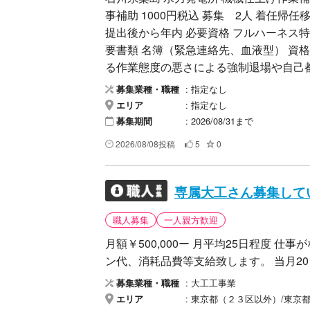
事補助 1000円税込 募集 2人 着任帰任移動日当 交通費あり 宿 レオパレス 期間 書類
提出後から年内 必要資格 フルハーネス特別 他資格と 玉掛け技能あれば 年齢 50歳まで 必
要書類 名簿（緊急連絡先、血液型） 資格証 健康診断 
る作業態度の悪さによる強制退場や自己
途中帰任によるビジネスホテルなど宿泊
指定なし
募集業種・職種
代金にて相殺される場合があります。 
指定なし
エリア
2026/08/31まで
募集期間
2026/08/08投稿
5
0
専属大工さん募集して
職人募集
一人親方歓迎
月額￥500,000ー 月平均25日程度 
ン代、消耗品費等支給致します。 当月20
大工工事業
募集業種・職種
東京都（２３区以外）/東京都（２３
エリア