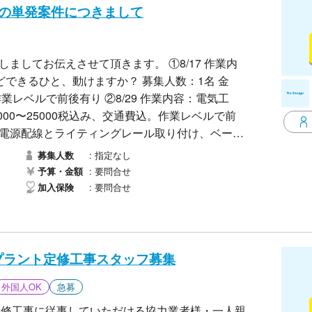
なります。何卒宜しくお願い致します。
月の単発案件につきまして
お伝えさせて頂きます。 ①8/17 作業内
、動けますか？ 募集人数：1名 金
り ②8/29 作業内容：電気工
00〜25000税
指定なし
募集人数
とライ
要問合せ
予算・金額
移設、ダウンライト2台取り付けなど、 募集人
要問合せ
加入保険
グレール取り付け、ベースライト2台移設、ダウ
なります。何卒宜しくお願い致します。
Sプラント定修工事スタッフ募集
外国人OK
急募
定修工事に従事していただける協力業者様・一人親