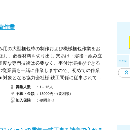
ご遠慮ください
荷作業
船積み用の大型梱包枠の制作および機械梱包作業をお
認し、必要材料を切り出し ​穴あけ・溶接・組み立
​※高度な専門技術は必要なく、平付け溶接ができる
の従業員も一緒に作業しますので、初めての作業
■ 対象となる協力会社様 ​鉄工関係に従事されてい
に挑戦したい」という意欲をお持ちの会社様も大歓
1～15人
募集人数
項 ​募集人数： 1名〜15名程度 ​単価： 1日あたり
18000円～(要相談)
予算・金額
要問合せ
加入保険
【電気】１都３県で、マンションの電気一式工事を請負で入れる業者様募集