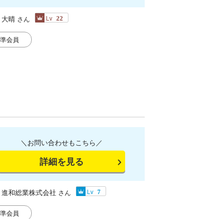
大晴
Lv
さん
22
準会員
＼お問い合わせもこちら／
詳細を見る
進和総業株式会社
Lv
さん
7
準会員