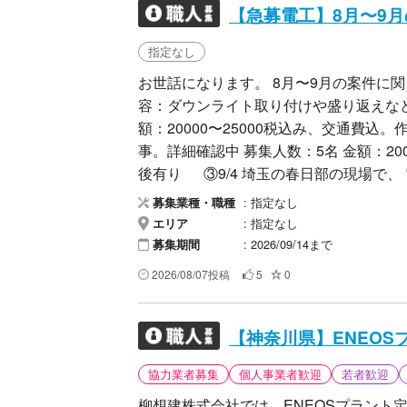
レベルで前後有り 以上と
【急募電工】8月〜9
指定なし
お世話になります。 8月〜9月の案件に関しまして
容：ダウンライト取り付けや盛り返えなどできるひと
額：20000〜25000税込み、交通費込。作業レベルで前後有
事。詳細確認中 募集人数：5名 金額：20000〜25000税込み、交通費込。作業レベルで前
後有り ③9/4 埼玉の春日部の現場で、 電源配線とライティングレール取り付け、ベース
ライト2台移設、ダウンライト2台取り付けなど、 募集人数：3名 金額：200
指定なし
募集業種・職種
込み、交通費込。作業レベルで前後有り ④9/6 埼玉の春日部の現場で、 電源配線
指定なし
エリア
ティングレール取り付け、ベースライト2台
2026/09/14まで
募集期間
数：2名 金額：20000〜25000税込み、交通費込。作業レベルで前後有り ⑤9/14 埼玉の
2026/08/07投稿
5
0
春日部の現場で、 電源配線とライティン
ンライト2台取り付けなど、 募集人数：3名 金額：20000〜25000税込み、交通費込。作業
レベルで前後有り 以上と
【神奈川県】ENEO
協力業者募集
個人事業者歓迎
若者歓迎
柳想建株式会社では、ENEOSプラント