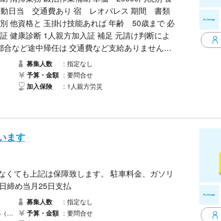
1人親方加入証 補足 元請け判断によ
都合など途中帰任は 交通費など支給ありません。
費等、業務外で不要な経費が発生した場合は工事
指定なし
募集人数
手道具など必要なものは持参してください。
要問合せ
予算・金額
1人親方労災
加入保険
います
仕事がなくても上記は保障致します。 駐車料金、ガソリ
日締め当月25日支払
指定なし
募集人数
区）
要問合せ
予算・金額