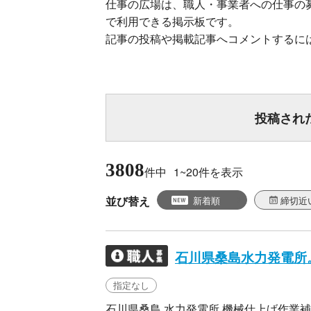
仕事の広場は、職人・事業者への仕事の
で利用できる掲示板です。
記事の投稿や掲載記事へコメントするに
投稿され
3808
件中
1~20
件を表示
並び替え
新着順
締切近
指定なし
石川県桑島 水力発電所 機械仕上げ作業補助 清掃業務 鍛治作業補助 単価 20000円税別 食