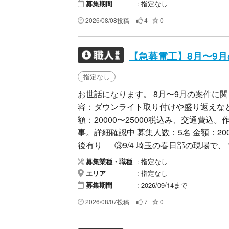
指定なし
募集期間
2026/08/08投稿
4
0
【急募電工】8月〜9
指定なし
お世話になります。 8月〜9月の案件に関しまして
容：ダウンライト取り付けや盛り返えなどできるひと
額：20000〜25000税込み、交通費込。作業レベルで前後有
事。詳細確認中 募集人数：5名 金額：20000〜25000税込み、交通費込。作業レベルで前
後有り ③9/4 埼玉の春日部の現場で、 電源配線とライティングレール取り付け、ベース
ライト2台移設、ダウンライト2台取り付けなど、 募集人数：3名 金額：200
指定なし
募集業種・職種
込み、交通費込。作業レベルで前後有り ④9/6 埼玉の春日部の現場で、 電源配線
指定なし
エリア
ティングレール取り付け、ベースライト2台
2026/09/14まで
募集期間
数：2名 金額：20000〜25000税込み、交通費込。作業レベルで前後有り ⑤9/14 埼玉の
2026/08/07投稿
7
0
春日部の現場で、 電源配線とライティン
ンライト2台取り付けなど、 募集人数：3名 金額：20000〜25000税込み、交通費込。作業