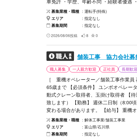
車免許 ・学歴、年齢不問 ・経験者優遇 
験、能力を考慮のうえ決定します。 勤務
運転手(特殊)
募集業種・職種
休日 ・日曜日 ・GW、夏季休暇、年末年
指定なし
エリア
ー通勤 ・各種手当 応募内容 お電話ま
指定なし
募集期間
ご案内致します。 【安全第一】で一緒
2026/08/06投稿
8
0
舗装工事 協力会社募
職人募集
一人親方歓迎
正社員
長期歓
［ 重機オペレーター／舗装工事作業員 募
65歳まで 【必須条件】 ユンボオペレ
動式クレーン取得者、玉掛け取得者 【
致します） 【勤務】 週休二日制（8:00
変わる場合があります。 【給与】 重機オペレ
［ こんな方におススメ！］ ◆ 長期就
解体工事業/舗装工事業
募集業種・職種
◆ 経験や技術を活かしたい方！など ［ ご連絡いただける方へ ］ 「サガツクを見た」
富山県/石川県
エリア
とおっしゃって頂けるとスムーズです。
指定なし
募集期間