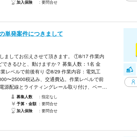
要問合せ
加入保険
月の単発案件につきまして
お伝えさせて頂きます。 ①8/17 作業内
、動けますか？ 募集人数：1名 金
り ②8/29 作業内容：電気工
00〜25000税
指定なし
募集人数
とライ
要問合せ
予算・金額
移設、ダウンライト2台取り付けなど、 募集人
要問合せ
加入保険
グレール取り付け、ベースライト2台移設、ダウ