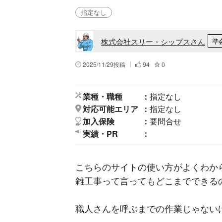
指定なし
株式会社スリー・シップスさん
準
2025/11/29投稿
94
0
業種・職種
指定なし
対応可能エリア
指定なし
加入保険
要問合せ
実績・PR
こちらのサイトの使い方がよくわか
雑工事って言ってもどこまでできる
職人さんを呼ぶまでの作業じゃないけ