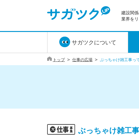
建設関係
業界をリ
サガツクについて
＞
＞
トップ
仕事の広場
ぶっちゃけ雑工事って,
ぶっちゃけ雑工事っ