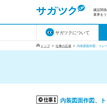
建設関係
業界をリ
サガツクについて
＞
＞
トップ
仕事の広場
内装図面作図、トレ
内装図面作図、ト