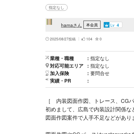
指定なし
hamaさん
本会員
Lv
4
2025/08/27投稿
104
0
業種・職種
指定なし
対応可能エリア
指定なし
加入保険
要問合せ
実績・PR
［ 内装図面作図、トレース、CG
初めまして、広島で内装設計関係な
図面作図案件で人手不足などがあり