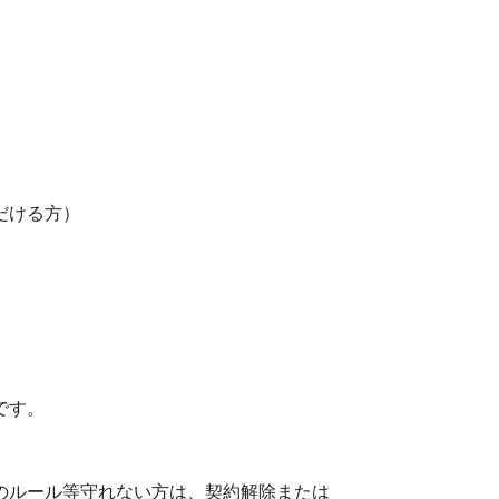
だける方）
です。
のルール等守れない方は、契約解除または