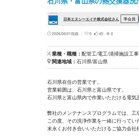
石川県・富山県の熱交換器洗
準会員
日本エヌシーエイチ株式会社さん
2026/06/01投稿
0
45
0
業種・職種
配管工/電工/清掃施設工
関連地域
石川県/富山県
石川県在住の営業です。
営業範囲は、石川県と富山県です。
石川県と富山県内で作業いただける電気
弊社のメンテナンスプログラムでは、工
この度、その洗浄作業を一緒に行っていた
末永くお付き合いいただけるご協力会社