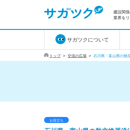
建設関係
業界をリ
サガツクについて
＞
＞
トップ
交流の広場
石川県・富山県の熱
お役立ち