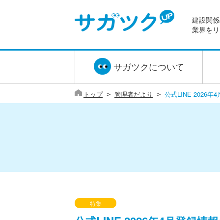
建設関係
業界をリ
サガツクについて
＞
＞
トップ
管理者だより
公式LINE 2026
特集