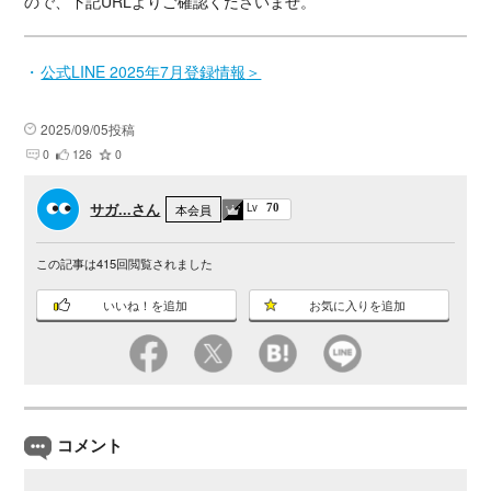
ので、下記URLよりご確認くださいませ。
公式LINE 2025年7月登録情報
2025/09/05投稿
0
126
0
サガ...さん
Lv
本会員
70
この記事は
415
回閲覧されました
いいね！を追加
お気に入りを追加
コメント