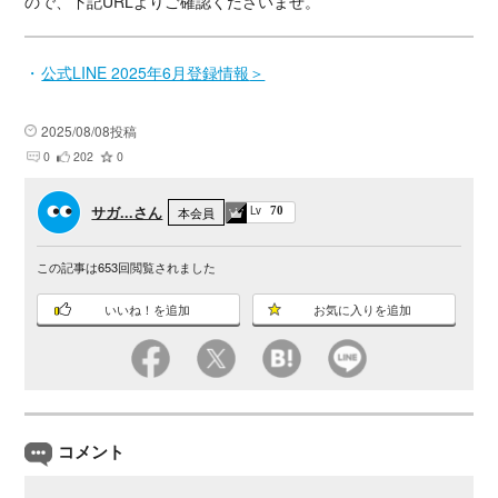
ので、下記URLよりご確認くださいませ。
公式LINE 2025年6月登録情報
2025/08/08投稿
0
202
0
サガ...さん
Lv
本会員
70
この記事は
653
回閲覧されました
いいね！を追加
お気に入りを追加
コメント