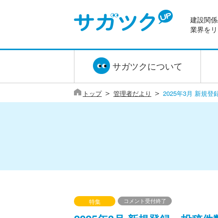
建設関係
業界をリ
サガツクについて
＞
＞
トップ
管理者だより
2025年3月 新規
コメント受付終了
特集