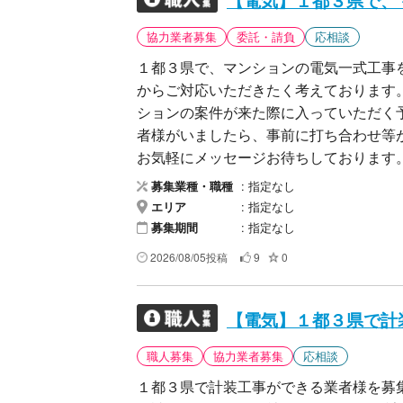
協力業者募集
委託・請負
応相談
１都３県で、マンションの電気一式工事
からご対応いただきたく考えております。 弊社でマンションの案件の話があり、今後
ションの案件が来た際に入っていただく
者様がいましたら、事前に打ち合わせ等ができれば
お気軽にメッセージお待ちしております。 【ご連絡いただける方へ】 以下を記載の上
ールにてご連絡ください。 ・会社名 ・ご担当者氏名 ・ご連絡先（電話、メール） まずは
指定なし
募集業種・職種
お気軽にご連絡いただき、対応可能工事
指定なし
エリア
っています。
指定なし
募集期間
2026/08/05投稿
9
0
【電気】１都３県で計
職人募集
協力業者募集
応相談
１都３県で計装工事ができる業者様を募集しております。 弊