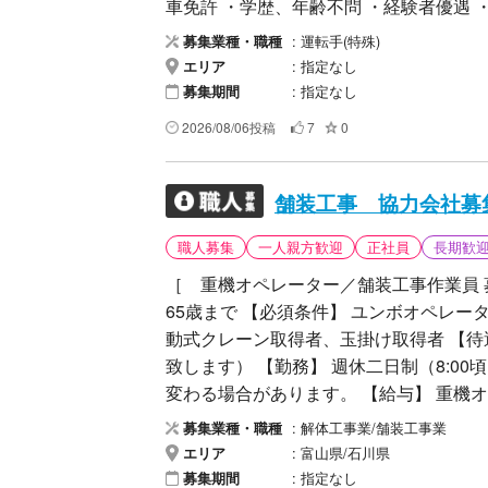
車免許 ・学歴、年齢不問 ・経験者優遇 
験、能力を考慮のうえ決定します。 勤務
運転手(特殊)
募集業種・職種
休日 ・日曜日 ・GW、夏季休暇、年末年
指定なし
エリア
ー通勤 ・各種手当 応募内容 お電話ま
指定なし
募集期間
ご案内致します。 【安全第一】で一緒
2026/08/06投稿
7
0
舗装工事 協力会社募
職人募集
一人親方歓迎
正社員
長期歓
［ 重機オペレーター／舗装工事作業員 募
65歳まで 【必須条件】 ユンボオペレ
動式クレーン取得者、玉掛け取得者 【
致します） 【勤務】 週休二日制（8:00
変わる場合があります。 【給与】 重機オペレ
［ こんな方におススメ！］ ◆ 長期就
解体工事業/舗装工事業
募集業種・職種
◆ 経験や技術を活かしたい方！など ［ ご連絡いただける方へ ］ 「サガツクを見た」
富山県/石川県
エリア
とおっしゃって頂けるとスムーズです。
指定なし
募集期間