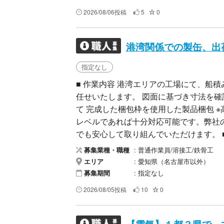
す。 セールス、勧誘等の業者の連絡は
2026/08/06投稿
5
0
港湾関係での製缶、出
指定なし
​■ 作業内容 港湾エリアの工場にて、
任せいたします。 ​図面に基づき寸法を確
て ​完成した梱包枠を使用した製品梱包 
レベルであれば十分対応可能です。弊社
でも安心して取り組んでいただけます。 ​
る会社様 ​「興味がある」「新しい分野
普通作業員/溶接工/鉄骨工
募集業種・職種
迎です。一人親方様も可能です。 ​■ 募集要
愛知県（名古屋市以外）
エリア
18,000円（要相談）
指定なし
募集期間
2026/08/05投稿
10
0