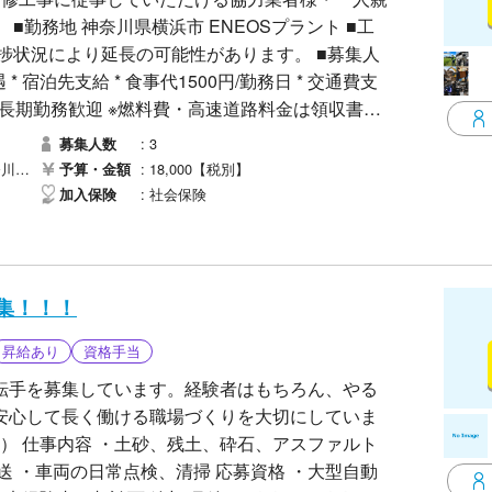
■工
事の進捗状況により延長の可能性があります。 ■募集人
） * 長期勤務歓迎 ※燃料費・高速道路料金は領収書の
3
募集人数
テナンス補助 * ボルト脱着・清掃作業 * 資材運搬
市）
18,000【税別】
予算・金額
、現場監督の指示による軽作業 ※経験・資格に応じて作
社会保険
加入保険
る方 * 報告・連絡・相談をしっかり行える方 * 安全
相談ください。 ■持参品 * 作業服 *
集！！！
記
昇給あり
資格手当
健康保険証（表裏） * 資格証（表裏） * 健康診断書
 白い壁を背景に撮影した顔写真 * 一人親方労災
転手を募集しています。経験者はもちろん、やる
 * 車検証 * 自賠責保険証 * 自動車検査証 * 車
安心して長く働ける職場づくりを大切にしていま
備ください。
送 ・車両の日常点検、清掃 応募資格 ・大型自動