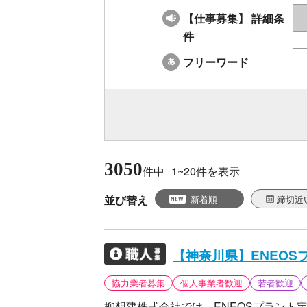
仕事募集
詳細条
【
】
件
フリーワード
3050
件中
1~20
件を表示
並び替え
新着順
締切近
【神奈川県】ENEO
協力業者募集
個人事業者歓迎
若者歓迎
柳想建株式会社では、ENEOSプラント