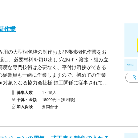
ご遠慮ください
荷作業
船積み用の大型梱包枠の制作および機械梱包作業をお
認し、必要材料を切り出し ​穴あけ・溶接・組み立
​※高度な専門技術は必要なく、平付け溶接ができる
の従業員も一緒に作業しますので、初めての作業
■ 対象となる協力会社様 ​鉄工関係に従事されてい
に挑戦したい」という意欲をお持ちの会社様も大歓
1～15人
募集人数
項 ​募集人数： 1名〜15名程度 ​単価： 1日あたり
18000円～(要相談)
予算・金額
要問合せ
加入保険