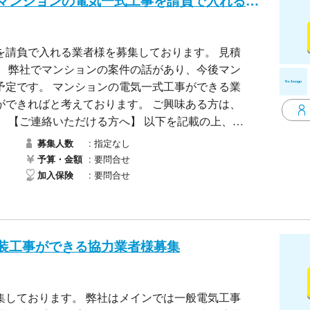
【電気】１都３県で、マンションの電気一式工事を請負で入れる業者様募集
を請負で入れる業者様を募集しております。 見積
マン
予定です。 マンションの電気一式工事ができる業
と考えております。 ご興味ある方は、
、メ
指定なし
募集人数
や条件についてなどお話させていただきたいと思
要問合せ
予算・金額
要問合せ
加入保険
装工事ができる協力業者様募集
社はメインでは一般電気工事