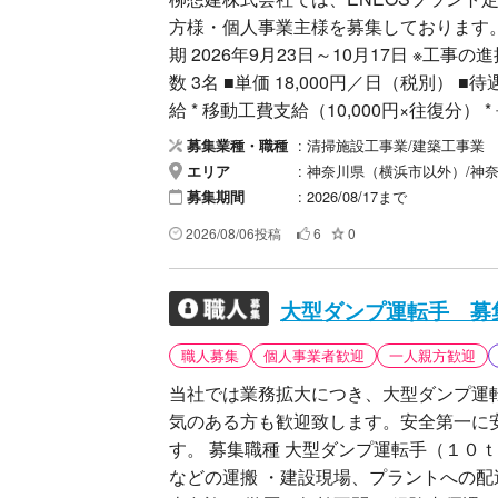
方様・個人事業主様を募集しております。 ■勤務地 神奈川県横浜市 ENEOSプラント 
期 2026年9月23日～10月17日 ※工
数 3名 ■単価 18,000円／日（税別） ■待遇 * 宿泊先支給 * 食事代1500円/勤務日 * 交通費支
給 * 移動工費支給（10,000円×往復分
提出が必須です。 ■作業内容 ENEOSプラント内での定期修繕工事に伴う現場作業です。
清掃施設工事業/建築工事業
募集業種・職種
【主な作業内容】 * 機器・配管設備のメン
神奈川県（横浜市以外）/神奈川県（横浜
エリア
* 養生・片付け * 手元作業 * その他
2026/08/17まで
募集期間
業内容を決定します。 ■応募条件 * 建設現場経験者歓迎 * 手元作業経験者歓迎 * 一人親方歓
2026/08/06投稿
6
0
迎 * 協力会社様歓迎 * 真面目に勤務でき
ルールを守れる方 ■歓迎資格 * フルハーネス特別教育 * 足場特別教育 * 職長・安全衛生責任
者教育 ※資格がなくても現場経験がある方はお気軽にご
大型ダンプ運転手 募
安全靴 * ヘルメット * 保護具 * 手道具一式 ■提出書類 * 作業員名簿（緊急連絡先・血液型
職人募集
個人事業者歓迎
一人親方歓迎
載） * 顔写真付き身分証明書（表裏） * 
（医師による「就労可能」の記載必須） *
当社では業務拡大につき、大型ダンプ運
加入証 * メールアドレス 【車両持込の場合】
気のある方も歓迎致します。安全第一に
種・車両色 * 任意保険証券 ■事前教育 インターネットを使用した事前講習があります。 受
す。 募集職種 大型ダンプ運転手（１０ｔ） 仕事内容 ・土砂、残土、砕石、アスファルト
講のため、各人のメールアドレスをご準
などの運搬 ・建設現場、プラントへの配