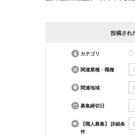
投稿され
カテゴリ
関連業種・職種
関連地域
募集締切日
職人募集
詳細条
【
】
件