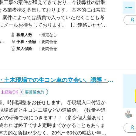
計装工事の案件が増えてきており、今後弊社の計装
様を募集しております。 基本的には常駐
、案件によっては請負で入っていただくことも考
 ・ご担当者氏名 ・ご連
指定なし
募集人数
区）
要問合せ
予算・金額
。
要問合せ
加入保険
急募！！茨城県の建設・土木現場での生コン車の立会い、誘導・調整してくれる方募集！
未経験OK
要普通免許
整をお任せします。 ①現場入口付近か
 定時までかかることもありま