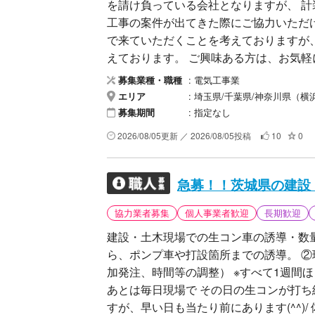
を請け負っている会社となりますが、 
工事の案件が出てきた際にご協力いただける業者
で来ていただくことを考えておりますが
えております。 ご興味ある方は、お気軽にメールお待ちしております。 【ご連絡いただけ
る方へ】 以下を記載の上、メールにてご連絡ください。 ・会社名
電気工事業
募集業種・職種
絡先（電話、メール） まずはお気軽にご連絡いただき、対応可能工事や条件についてなど
埼玉県/千葉県/神奈川県（横浜市以外）/神奈川県（横浜市）/東京都（２３区以外）/東京都（２３
エリア
お話させていただきたいと思っています
指定なし
募集期間
2026/08/05更新 ／ 2026/08/05投稿
10
0
協力業者募集
個人事業者歓迎
長期歓迎
建設・土木現場での生コン車の誘導・数量、時間調
ら、ポンプ車や打設箇所までの誘導。 ②現場監督と生コン工場などの連絡係。（数量や追
加発注、時間等の調整） ※すべて1週間ほどの研修で身につきます！！（多少個人差あり）
あとは毎日現場で その日の生コンが打ち終われば終了です♪
すが、早い日も当たり前にあります(^^)/ 体力的な負担が少なく、20代〜60代の幅広い年代