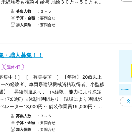
・未経験者も相談可 給与 月給３０万～５０万 ※経
時間 ８：００～１７：００ ※現場により変動あり
３～５
募集人数
始 福利厚生 ・社会保険完備 ・制服貸与 ・マイカ
要問合せ
予算・金額
たはメールよりお気軽に応募ください。 面接日程を
要問合せ
加入保険
に働ける仲間をお待ちしております。
集・職人募集！！
迎
週休2日
集中！］ ［ 募集要項 ］ 【年齢】 20歳以上
ーターの経験者、車両系建設機械資格取得者、小型移
待遇】 昇給制度あり、（※経験、能力により決定
頃～17:00頃）※休憩1時間あり、現場により時間が
ーター18,000円～ 舗装作業員15,,000円～
業をご希望の方！ ◆ 仕事を意欲的に行いたい方！
３～５
募集人数
要問合せ
予算・金額
 皆さまからのご応募を心よりお待ちしておりま
要問合せ
加入保険