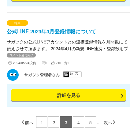
特集
公式LINE 2024年4月登録情報について
サガツクの公式LINEアカウントとの連携登録情報を月間数にて
伝えさせて頂きます。 2024年4月の新規LINE連携・登録数をブ
ログにてまとめましたので、下記URLよりご確認くださいま
コメント受付終了
せ。
2024/05/24投稿
0
210
0
Lv
サガツク管理者さん
70
詳細を見る
前へ
1
2
3
4
5
...
次へ