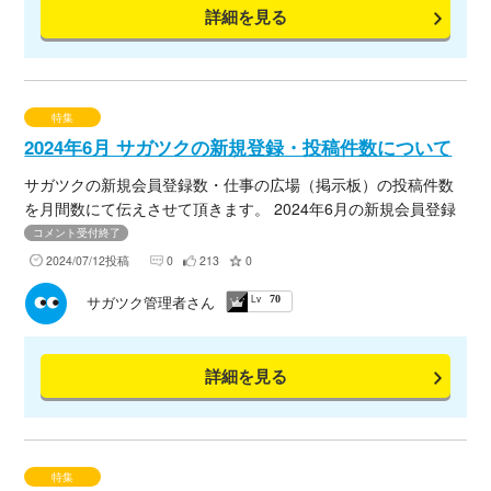
詳細を見る
特集
2024年6月 サガツクの新規登録・投稿件数について
サガツクの新規会員登録数・仕事の広場（掲示板）の投稿件数
を月間数にて伝えさせて頂きます。 2024年6月の新規会員登録
数をブログにてまとめましたので、下記URLよりご確認くださ
コメント受付終了
いませ。
2024/07/12投稿
0
213
0
Lv
サガツク管理者さん
70
詳細を見る
特集