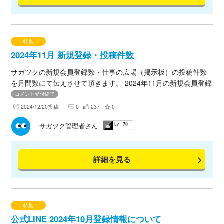
特集
2024年11月 新規登録・投稿件数
サガツクの新規会員登録数・仕事の広場（掲示板）の投稿件数
を月間数にて伝えさせて頂きます。 2024年11月の新規会員登録
数をブログにてまとめましたので、下記URLよりご確認くださ
コメント受付終了
いませ。
2024/12/20投稿
0
237
0
Lv
サガツク管理者さん
70
詳細を見る
特集
公式LINE 2024年10月登録情報について