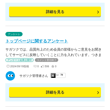
詳細を見る
アンケート
トップページに関するアンケート
サガツクでは、品質向上のため会員の皆様からご意見をお聞き
してサービスに反映していくことに力を入れています。つきま
しては、会員の皆さまにご面倒にならない範囲でご回答いただ
アンケート結果公開中
コメント受付終了
ければ幸いです。 皆様のご回答を心よりお待ち申し上げます！
2024/09/19投稿
0
506
0
Lv
サガツク管理者さん
70
詳細を見る