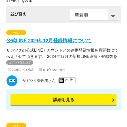
41~60
件を表示
並び替え
特集
公式LINE 2024年12月登録情報について
サガツクの公式LINEアカウントとの連携登録情報を月間数にて
伝えさせて頂きます。 2024年12月の新規LINE連携・登録数を
ブログにてまとめましたので、下記URLよりご確認くださいま
コメント受付終了
せ。
2025/01/24投稿
0
222
0
Lv
サガツク管理者さん
70
詳細を見る
特集