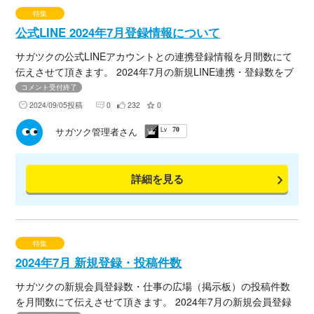
特集
公式LINE 2024年7月登録情報について
サガツクの公式LINEアカウントとの連携登録情報を月間数にて
伝えさせて頂きます。 2024年7月の新規LINE連携・登録数をブ
ログにてまとめましたので、下記URLよりご確認くださいま
コメント受付終了
せ。
2024/09/05投稿
0
232
0
Lv
サガツク管理者さん
70
詳細を見る
特集
2024年7月 新規登録・投稿件数
サガツクの新規会員登録数・仕事の広場（掲示板）の投稿件数
を月間数にて伝えさせて頂きます。 2024年7月の新規会員登録