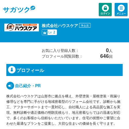
株式会社ハウスケア
準会員
Lv
2
0
お気に入り登録人数：
人
646
プロフィール閲覧回数：
回
プロフィール
自己紹介・PR
株式会社ハウスケアは山形市に拠点を構え、外壁塗装・屋根塗装・雨漏り
修理などを専門に手がける地域密着型のリフォーム会社です。診断から施
工、アフターサポートまで一貫対応し、自社職人による高品質な施工を実
現。無料診断や適正価格の明朗見積もり、地元密着ならではの迅速な対応
で、多くのお客様から信頼をいただいています。住宅の状態やご要望に合
わせた最適なプランをご提案し、大切な住まいの価値を長く守ります。