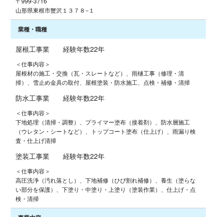
〒999-3716
山形県東根市蟹沢１３７８−１
業種・職種
屋根工事業 経験年数22年
＜仕事内容＞
屋根材の施工・交換（瓦・スレートなど）、雨樋工事（修理・清
掃）、雪止め金具の取付、屋根塗装・防水施工、点検・補修・清掃
防水工事業 経験年数22年
＜仕事内容＞
下地処理（清掃・調整）、プライマー塗布（接着剤）、防水層施工
（ウレタン・シートなど）、トップコート塗布（仕上げ）、雨漏り検
査・仕上げ清掃
塗装工事業 経験年数22年
＜仕事内容＞
高圧洗浄（汚れ落とし）、下地補修（ひび割れ補修）、養生（塗らな
い部分を保護）、下塗り・中塗り・上塗り（塗装作業）、仕上げ・点
検・清掃