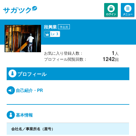
段興業
準会員
Lv
3
1
お気に入り登録人数：
人
1242
プロフィール閲覧回数：
回
プロフィール
自己紹介・PR
基本情報
会社名／事業所名
（屋号）