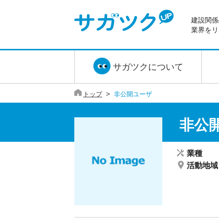
建設関係
業界をリ
サガツクについて
＞
トップ
非公開ユーザ
非公
業種
活動地域